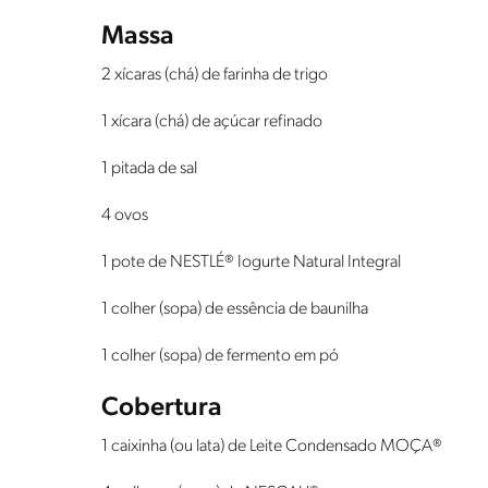
Massa
2 xícaras (chá) de farinha de trigo
1 xícara (chá) de açúcar refinado
1 pitada de sal
4 ovos
1 pote de NESTLÉ® Iogurte Natural Integral
1 colher (sopa) de essência de baunilha
1 colher (sopa) de fermento em pó
Cobertura
1 caixinha (ou lata) de Leite Condensado MOÇA®