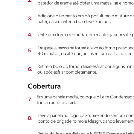
2.
batedor de arame até obter uma massa lisa e hom
Adicione o fermento em pó por último e misture de
3.
bater, para manter o bolo leve e aerado.
4.
Unte uma forma redonda com manteiga sem sal e pol
Despeje a massa na forma e leve ao forno preaque
5.
40 minutos, ou até que, ao inserir um palito no centr
Retire o bolo do forno, deixe esfriar por alguns m
6.
ou após esfriar completamente.
Cobertura
Em uma panela média, coloque o Leite Condensad
7.
todo o achocolatado.
Leve a panela ao fogo baixo, mexendo sempre com u
8.
ponto de brigadeiro mole (desgrudando levemente