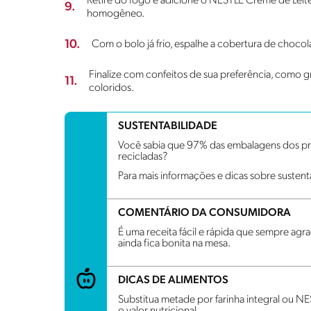
Retire do fogo e adicione o NESTLÉ Creme de Leite.
9.
homogêneo.
10.
Com o bolo já frio, espalhe a cobertura de chocol
Finalize com confeitos de sua preferência, como g
11.
coloridos.
SUSTENTABILIDADE
Você sabia que 97% das embalagens dos pro
recicladas?
Para mais informações e dicas sobre sustent
COMENTÁRIO DA CONSUMIDORA
É uma receita fácil e rápida que sempre ag
ainda fica bonita na mesa.
DICAS DE ALIMENTOS
Substitua metade por farinha integral ou NE
o valor nutricional.