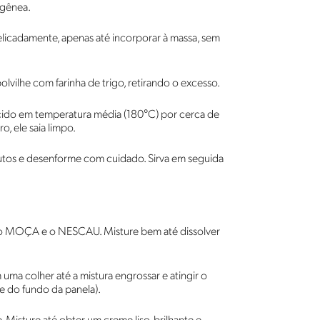
ogênea.
licadamente, apenas até incorporar à massa, sem
vilhe com farinha de trigo, retirando o excesso.
cido em temperatura média (180°C) por cerca de
o, ele saia limpo.
inutos e desenforme com cuidado. Sirva em seguida
o MOÇA e o NESCAU. Misture bem até dissolver
ma colher até a mistura engrossar e atingir o
 do fundo da panela).