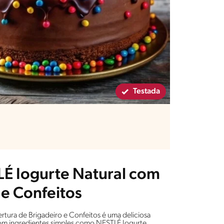
Testada
LÉ Iogurte Natural com
 e Confeitos
tura de Brigadeiro e Confeitos é uma deliciosa
om ingredientes simples como NESTLÉ Iogurte