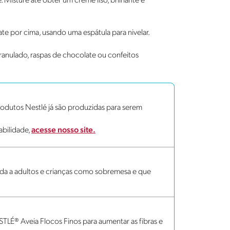
 Misture até obter um creme liso, brilhante e
ate por cima, usando uma espátula para nivelar.
ranulado, raspas de chocolate ou confeitos
dutos Nestlé já são produzidas para serem
abilidade,
acesse nosso site.
rada a adultos e crianças como sobremesa e que
STLÉ® Aveia Flocos Finos para aumentar as fibras e