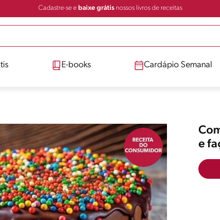
Cadastre-se e
baixe grátis
nossos livros de receitas
tis
E-books
Cardápio Semanal
Comp
e f