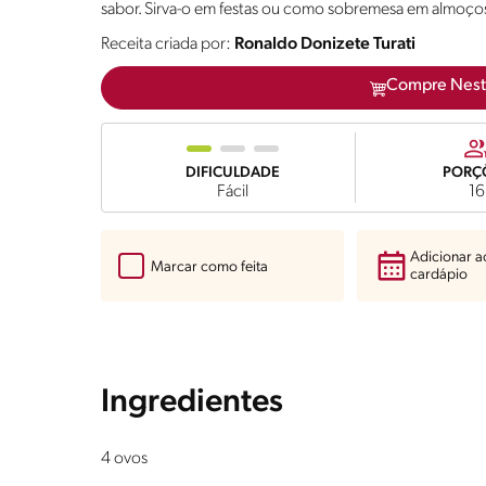
sabor. Sirva-o em festas ou como sobremesa em almoços f
Receita criada por:
Ronaldo Donizete Turati
Compre Nest
DIFICULDADE
PORÇ
Fácil
16
Adicionar 
Marcar como feita
cardápio
Ingredientes
4 ovos