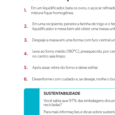
Em um liquidificador, bata os ovos, o açúcar refinado
1.
mistura fique homogênea.
Em uma recipiente, peneire a farinha de trigo e o 
2.
liquidificador e mexa bem até obter uma massa uni
3.
Despeje a massa em uma forma com furo central un
Leve ao forno médio (180°C), preaquecido, por cer
4.
no centro saia limpo.
5.
Após assar, retire do forno e deixe esfriar.
6.
Desenforme com cuidado e, se desejar, molhe o bo
SUSTENTABILIDADE
Você sabia que 97% das embalagens dos pro
recicladas?
Para mais informações e dicas sobre sustent