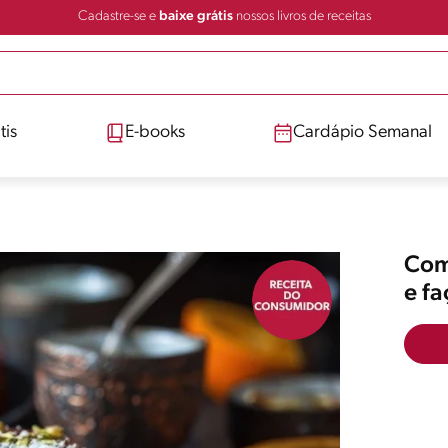
Cadastre-se e
baixe grátis
nossos livros de receitas
tis
E-books
Cardápio Semanal
Comp
e f