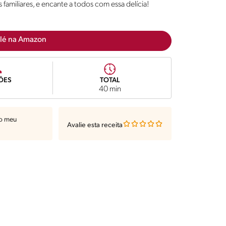
amiliares, e encante a todos com essa delícia!
lé na Amazon
ÕES
TOTAL
40 min
ao meu
Avalie esta receita