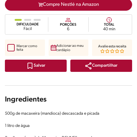
Compre Nestlé na Amazon
DIFICULDADE
PORÇÕES
TOTAL
Fácil
6
40 min
Adicionar ao meu
Marcar como
Avalie esta receita
feita
cardápio
Compartilhar
Salvar
Ingredientes
500g de macaxeira (mandioca) descascada e picada
1 litro de água