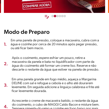
Modo de Preparo
Em uma panela de pressão, coloque a macaxeira, cubra com a
1.
água e cozinhe por cerca de 20 minutos após pegar pressão,
ou até ficar bem macio.
Após o cozimento, espere esfriar um pouco, retire a
macaxeira da panela e bata no liquidificador com parte da
2.
água do cozimento até formar um creme liso. Reserve e não
descarte o restante da água que estiver na panela de pressão.
Em uma panela grande em fogo médio, aqueça a Margarina
DELINE com sal e refogue a cebola e o alho até dourarem
3.
levemente. Em seguida adicione a linguiça calabresa e frite até
ficar levemente dourada.
Acrescente o creme de macaxeira batido, o restante da água
do cozimento, o cubo de MAGGI Caldo Bacon e misture bem.
4.
Tempere pimenta-do-reino e cozinhe em fogo baixo por mais