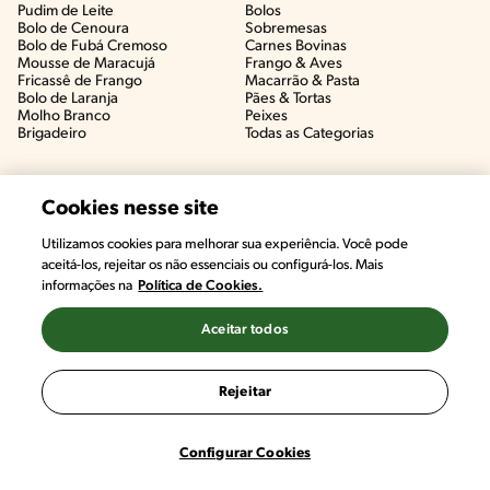
Pudim de Leite
Bolos
Bolo de Cenoura
Sobremesas
Bolo de Fubá Cremoso
Carnes Bovinas​
Mousse de Maracujá
Frango & Aves​
Fricassê de Frango
Macarrão & Pasta​
Bolo de Laranja
Pães & Tortas​
Molho Branco
Peixes
Brigadeiro
Todas as Categorias
Cookies nesse site
Utilizamos cookies para melhorar sua experiência. Você pode
aceitá-los, rejeitar os não essenciais ou configurá-los. Mais
informações na
Política de Cookies.
Aceitar todos
©2022, Nestlé. Marcas registradas por Societé des Produits Nestlé,
S.A. Vevey (Suiza)
Rejeitar
Termos e Condições
Política de Privacidade
Configurações de Cookies
Configurar Cookies