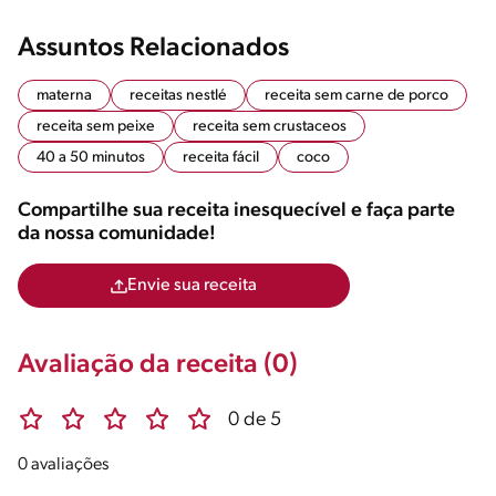
Assuntos Relacionados
materna
receitas nestlé
receita sem carne de porco
receita sem peixe
receita sem crustaceos
40 a 50 minutos
receita fácil
coco
Compartilhe sua receita inesquecível e faça parte
da nossa comunidade!
Envie sua receita
Avaliação da receita (0)
0 de 5
0 avaliações