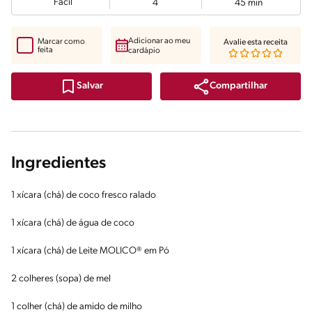
Fácil
4
45 min
Adicionar ao meu
Marcar como
Avalie esta receita
feita
cardápio
Compartilhar
Salvar
Ingredientes
1 xícara (chá) de coco fresco ralado
1 xícara (chá) de água de coco
1 xícara (chá) de Leite MOLICO® em Pó
2 colheres (sopa) de mel
1 colher (chá) de amido de milho