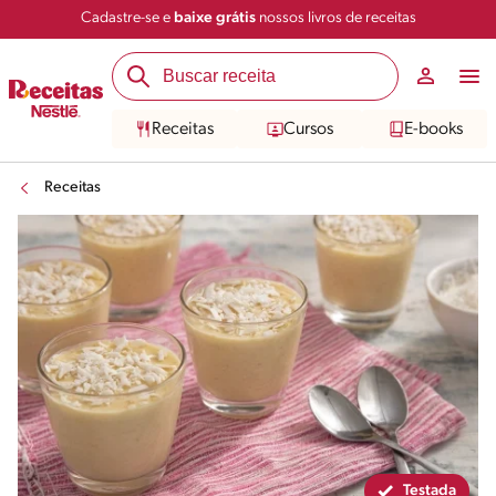
Cadastre-se e
baixe grátis
nossos livros de receitas
Compartilhar
Salvar
Receitas
Cursos
E-books
Receitas
Testada