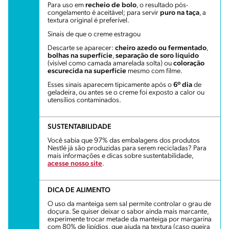
Para uso em
recheio de bolo
, o resultado pós-
congelamento é aceitável; para servir
puro na taça
, a
textura original é preferível.
Sinais de que o creme estragou
Descarte se aparecer:
cheiro azedo ou fermentado
,
bolhas na superfície
,
separação de soro líquido
(visível como camada amarelada solta) ou
coloração
escurecida na superfície
mesmo com filme.
Esses sinais aparecem tipicamente após o
6º dia
de
geladeira, ou antes se o creme foi exposto a calor ou
utensílios contaminados.
SUSTENTABILIDADE
Você sabia que 97% das embalagens dos produtos
Nestlé já são produzidas para serem recicladas? Para
mais informações e dicas sobre sustentabilidade,
acesse nosso site
.
DICA DE ALIMENTO
O uso da manteiga sem sal permite controlar o grau de
doçura. Se quiser deixar o sabor ainda mais marcante,
experimente trocar metade da manteiga por margarina
com 80% de lipídios, que ajuda na textura (caso queira