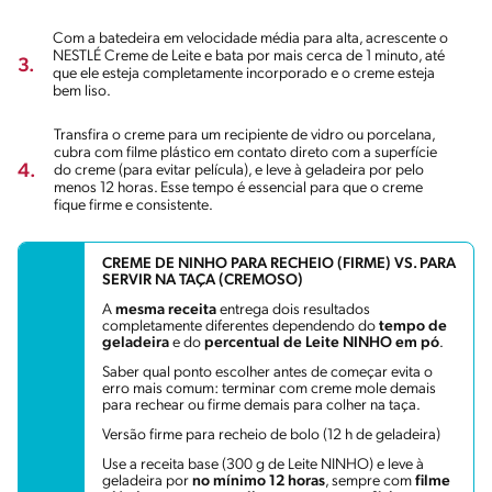
Com a batedeira em velocidade média para alta, acrescente o
NESTLÉ Creme de Leite e bata por mais cerca de 1 minuto, até
3.
que ele esteja completamente incorporado e o creme esteja
bem liso.
Transfira o creme para um recipiente de vidro ou porcelana,
cubra com filme plástico em contato direto com a superfície
4.
do creme (para evitar película), e leve à geladeira por pelo
menos 12 horas. Esse tempo é essencial para que o creme
fique firme e consistente.
CREME DE NINHO PARA RECHEIO (FIRME) VS. PARA
SERVIR NA TAÇA (CREMOSO)
A
mesma receita
entrega dois resultados
completamente diferentes dependendo do
tempo de
geladeira
e do
percentual de Leite NINHO em pó
.
Saber qual ponto escolher antes de começar evita o
erro mais comum: terminar com creme mole demais
para rechear ou firme demais para colher na taça.
Versão firme para recheio de bolo (12 h de geladeira)
Use a receita base (300 g de Leite NINHO) e leve à
geladeira por
no mínimo 12 horas
, sempre com
filme