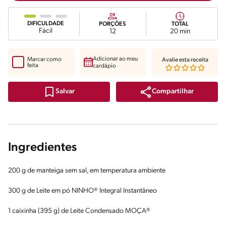
DIFICULDADE
PORÇÕES
TOTAL
Fácil
12
20 min
Adicionar ao meu
Marcar como
Avalie esta receita
feita
cardápio
Compartilhar
Salvar
Ingredientes
200 g de manteiga sem sal, em temperatura ambiente
300 g de Leite em pó NINHO® Integral Instantâneo
1 caixinha (395 g) de Leite Condensado MOÇA®