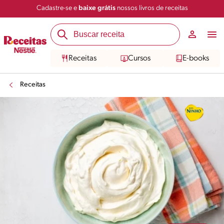
Cadastre-se e
baixe grátis
nossos livros de receitas
Compartilhar
Salvar
Receitas
Cursos
E-books
Receitas