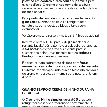
plástico em contato direto com a superfície
para
evitar película. O creme atinge ponto de espátula —
segura na faca, não escorre, sustenta camadas de bolo
de até 3 andares.
Para
ponto de bico de confeitar
, aumente para
350
g de Leite NINHO
e deixe 24 h refrigerado: a
estrutura suporta rosetas e bicos pitanga sem
desmoronar.
Versão cremosa para servir na taça (3-4 h de geladeira)
Reduza o Leite NINHO para
250 g
e mantenha o
restante igual. Após bater, leve à geladeira por apenas
3 a 4 horas
: o creme firma o suficiente para se
sustentar na colher, mas mantém textura
sedosa e
fluida
, similar a uma mousse leve.
É a escolha para sobremesa de taça com
frutas
vermelhas
,
calda de morango
ou
farofa de biscoito
.
Em festas, monte taças individuais alternando camadas
de creme e fruta picada — uma sobremesa pronta em
4 horas.
QUANTO TEMPO O CREME DE NINHO DURA NA
GELADEIRA
O
Creme de Ninho simples
dura
até 5 dias
sob
refrigeração quando armazenado corretamente. A
durabilidade depende de três fatores: contato com ar