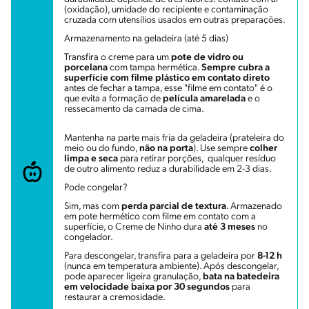
(oxidação), umidade do recipiente e contaminação
cruzada com utensílios usados em outras preparações.
Armazenamento na geladeira (até 5 dias)
Transfira o creme para um
pote de vidro ou
porcelana
com tampa hermética.
Sempre cubra a
superfície com filme plástico em contato direto
antes de fechar a tampa, esse "filme em contato" é o
que evita a formação de
película amarelada
e o
ressecamento da camada de cima.
Mantenha na parte mais fria da geladeira (prateleira do
meio ou do fundo,
não na porta
). Use sempre
colher
limpa e seca
para retirar porções, qualquer resíduo
de outro alimento reduz a durabilidade em 2-3 dias.
Pode congelar?
Sim, mas com
perda parcial de textura
. Armazenado
em pote hermético com filme em contato com a
superfície, o Creme de Ninho dura
até 3 meses
no
congelador.
Para descongelar, transfira para a geladeira por
8-12 h
(nunca em temperatura ambiente). Após descongelar,
pode aparecer ligeira granulação,
bata na batedeira
em velocidade baixa por 30 segundos
para
restaurar a cremosidade.