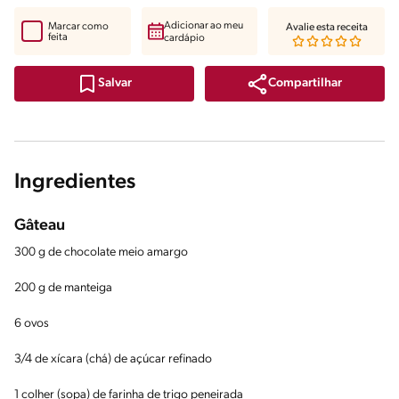
Adicionar ao meu
Marcar como
Avalie esta receita
feita
cardápio
Compartilhar
Salvar
Ingredientes
Gâteau
300 g de chocolate meio amargo
200 g de manteiga
6 ovos
3/4 de xícara (chá) de açúcar refinado
1 colher (sopa) de farinha de trigo peneirada