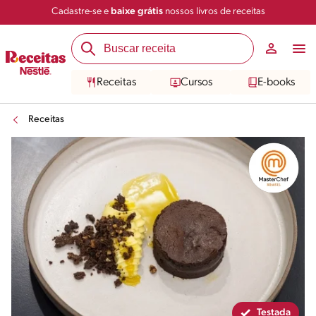
Cadastre-se e
baixe grátis
nossos livros de receitas
Compartilhar
Salvar
Receitas
Cursos
E-books
Receitas
Testada