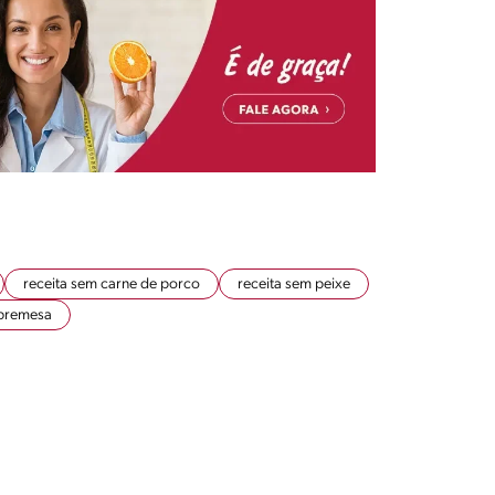
receita sem carne de porco
receita sem peixe
bremesa