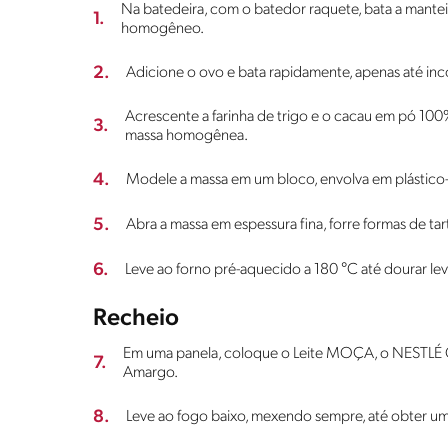
Na batedeira, com o batedor raquete, bata a mante
1.
homogêneo.
2.
Adicione o ovo e bata rapidamente, apenas até inc
Acrescente a farinha de trigo e o cacau em pó 10
3.
massa homogênea.
4.
Modele a massa em um bloco, envolva em plástico-f
5.
Abra a massa em espessura fina, forre formas de ta
6.
Leve ao forno pré-aquecido a 180 °C até dourar leve
Recheio
Em uma panela, coloque o Leite MOÇA, o NESTLÉ 
7.
Amargo.
8.
Leve ao fogo baixo, mexendo sempre, até obter u