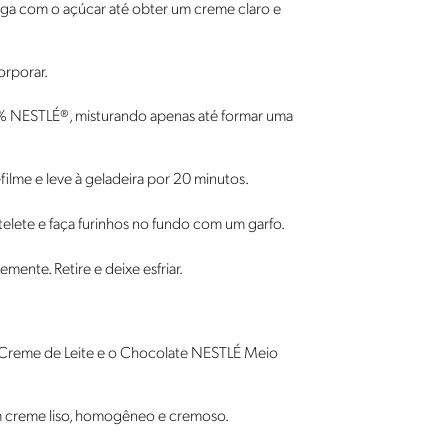
iga com o açúcar até obter um creme claro e
orporar.
0% NESTLÉ®, misturando apenas até formar uma
ilme e leve à geladeira por 20 minutos.
rtelete e faça furinhos no fundo com um garfo.
mente. Retire e deixe esfriar.
Creme de Leite e o Chocolate NESTLÉ Meio
m creme liso, homogêneo e cremoso.