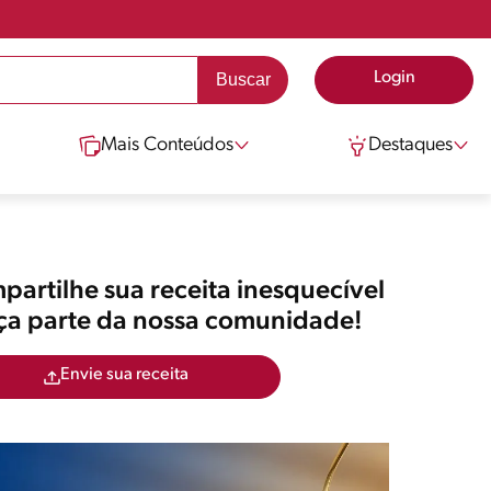
Login
Mais Conteúdos
Destaques
artilhe sua receita inesquecível
aça parte da nossa comunidade!
Envie sua receita