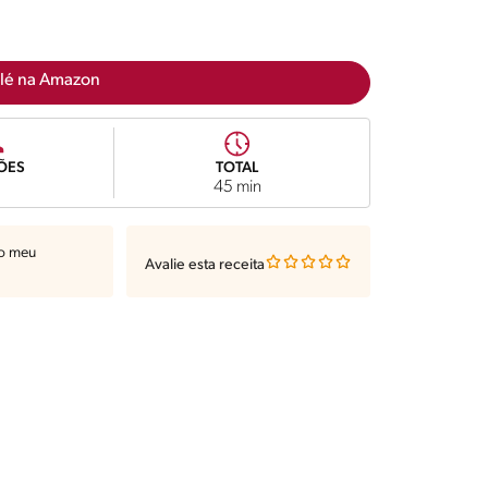
lé na Amazon
ÕES
TOTAL
45 min
ao meu
Avalie esta receita