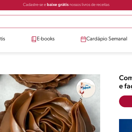
Cadastre-se e
baixe grátis
nossos livros de receitas
tis
E-books
Cardápio Semanal
Comp
e f