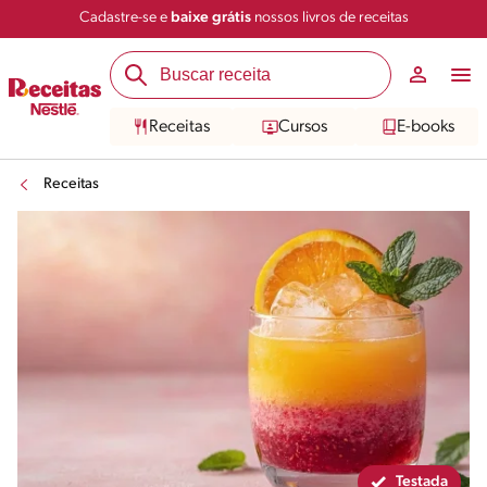
Cadastre-se e
baixe grátis
nossos livros de receitas
Compartilhar
Salvar
Receitas
Cursos
E-books
Receitas
Testada