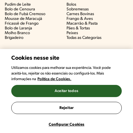
Pudim de Leite
Bolos
Bolo de Cenoura
Sobremesas
Bolo de Fubá Cremoso
Carnes Bovinas​
Mousse de Maracujá
Frango & Aves​
Fricassê de Frango
Macarrão & Pasta​
Bolo de Laranja
Pães & Tortas​
Molho Branco
Peixes
Brigadeiro
Todas as Categorias
Cookies nesse site
Utilizamos cookies para melhorar sua experiência. Você pode
aceitá-los, rejeitar os não essenciais ou configurá-los. Mais
informações na
Política de Cookies.
Aceitar todos
©2022, Nestlé. Marcas registradas por Societé des Produits Nestlé,
S.A. Vevey (Suiza)
Rejeitar
Termos e Condições
Política de Privacidade
Configurações de Cookies
Configurar Cookies