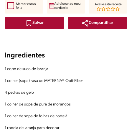
Adicionar ao meu
Marcar como
Avalie esta receita
feita
cardápio
Compartilhar
Salvar
Ingredientes
1 copo de suco de laranja
1 colher (sopa) rasa de MATERNA® Opti-Fiber
4 pedras de gelo
1 colher de sopa de purê de morangos
1 colher de sopa de folhas de hortelã
1 rodela de laranja para decorar