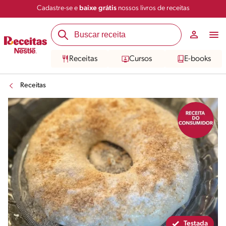
Cadastre-se e
baixe grátis
nossos livros de receitas
Compartilhar
Salvar
Receitas
Cursos
E-books
Receitas
Testada