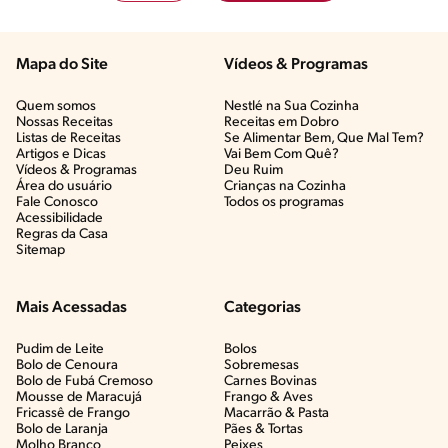
Mapa do Site
Vídeos & Programas​
Quem somos
Nestlé na Sua Cozinha
Nossas Receitas
Receitas em Dobro
Listas de Receitas​
Se Alimentar Bem, Que Mal Tem?​
Artigos e Dicas​
Vai Bem Com Quê?​
Vídeos & Programas​
Deu Ruim​
Área do usuário
Crianças na Cozinha​
Fale Conosco
Todos os programas
Acessibilidade
Regras da Casa
Sitemap
Mais Acessadas
Categorias
Pudim de Leite
Bolos
Bolo de Cenoura
Sobremesas
Bolo de Fubá Cremoso
Carnes Bovinas​
Mousse de Maracujá
Frango & Aves​
Fricassê de Frango
Macarrão & Pasta​
Bolo de Laranja
Pães & Tortas​
Molho Branco
Peixes