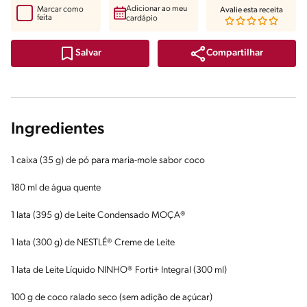
Adicionar ao meu
Marcar como
Avalie esta receita
feita
cardápio
Compartilhar
Salvar
Ingredientes
1 caixa (35 g) de pó para maria-mole sabor coco
180 ml de água quente
1 lata (395 g) de Leite Condensado MOÇA®
1 lata (300 g) de NESTLÉ® Creme de Leite
1 lata de Leite Líquido NINHO® Forti+ Integral (300 ml)
100 g de coco ralado seco (sem adição de açúcar)