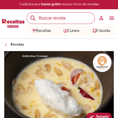
Cadastre-se e
baixe grátis
nossos livros de receitas
Compartilhar
Salvar
Receitas
Cursos
E-books
Receitas
Testada