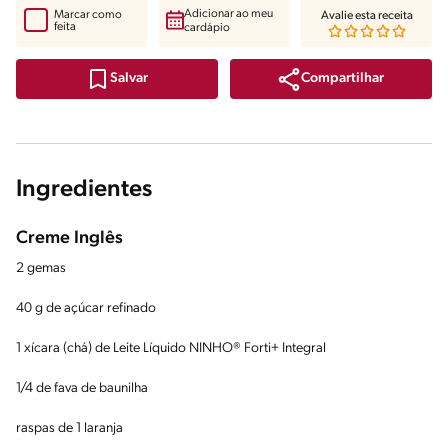
Adicionar ao meu
Marcar como
Avalie esta receita
feita
cardápio
Compartilhar
Salvar
Ingredientes
Creme Inglês
2 gemas
40 g de açúcar refinado
1 xícara (chá) de Leite Líquido NINHO® Forti+ Integral
1/4 de fava de baunilha
raspas de 1 laranja