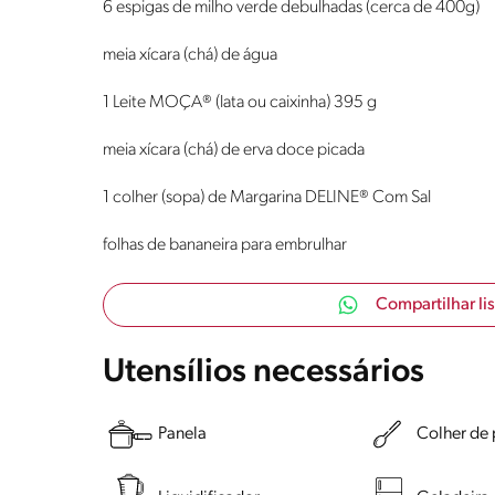
6 espigas de milho verde debulhadas (cerca de 400g)
meia xícara (chá) de água
1 Leite MOÇA® (lata ou caixinha) 395 g
meia xícara (chá) de erva doce picada
1 colher (sopa) de Margarina DELINE® Com Sal
folhas de bananeira para embrulhar
Compartilhar li
Utensílios necessários
Panela
Colher de