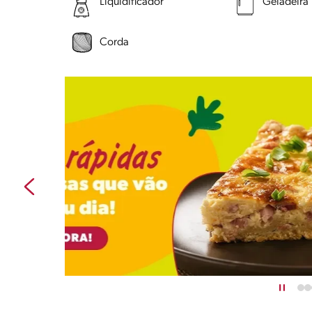
Liquidificador
Geladeira
Corda