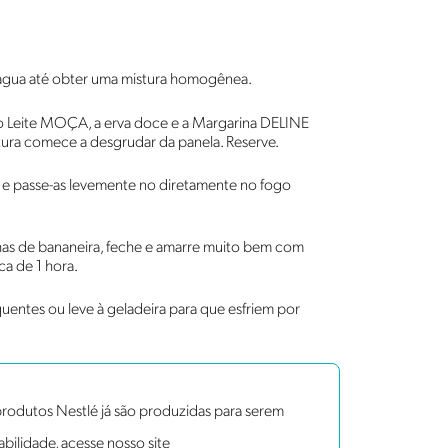
a água até obter uma mistura homogênea.
 o Leite MOÇA, a erva doce e a Margarina DELINE
tura comece a desgrudar da panela. Reserve.
as e passe-as levemente no diretamente no fogo
has de bananeira, feche e amarre muito bem com
a de 1 hora.
quentes ou leve à geladeira para que esfriem por
rodutos Nestlé já são produzidas para serem
bilidade, acesse nosso site