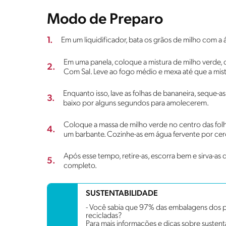
Modo de Preparo
1.
Em um liquidificador, bata os grãos de milho com 
Em uma panela, coloque a mistura de milho verde,
2.
Com Sal. Leve ao fogo médio e mexa até que a mis
Enquanto isso, lave as folhas de bananeira, seque-
3.
baixo por alguns segundos para amolecerem.
Coloque a massa de milho verde no centro das fol
4.
um barbante. Cozinhe-as em água fervente por cerc
Após esse tempo, retire-as, escorra bem e sirva-as 
5.
completo.
SUSTENTABILIDADE
- Você sabia que 97% das embalagens dos p
recicladas?
Para mais informações e dicas sobre sustenta