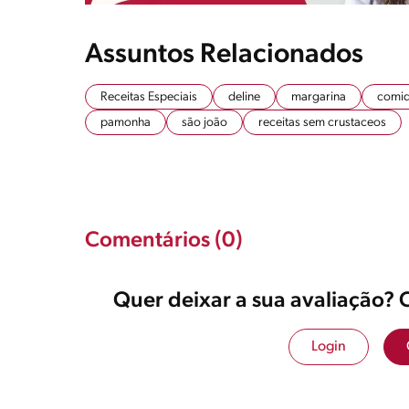
Assuntos Relacionados
Receitas Especiais
deline
margarina
comid
pamonha
são joão
receitas sem crustaceos
Comentários (0)
Quer deixar a sua avaliação? 
Login