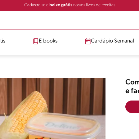
Cadastre-se e
baixe grátis
nossos livros de receitas
tis
E-books
Cardápio Semanal
Comp
e f