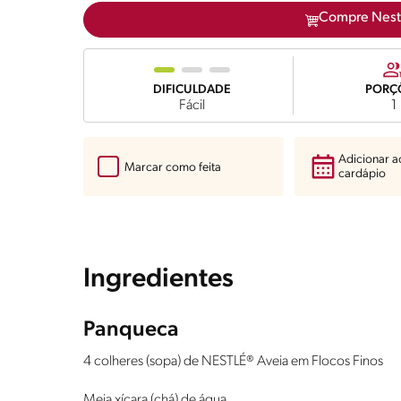
Compre Nest
DIFICULDADE
PORÇ
Fácil
1
Adicionar 
Marcar como feita
cardápio
Ingredientes
Panqueca
4 colheres (sopa) de NESTLÉ® Aveia em Flocos Finos
Meia xícara (chá) de água