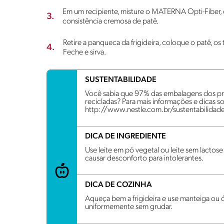
Em um recipiente, misture o MATERNA Opti-Fiber, 
3.
consistência cremosa de patê.
Retire a panqueca da frigideira, coloque o patê, o
4.
Feche e sirva.
SUSTENTABILIDADE
Você sabia que 97% das embalagens dos pro
recicladas? Para mais informações e dicas so
http://www.nestle.com.br/sustentabilidad
DICA DE INGREDIENTE
Use leite em pó vegetal ou leite sem lacto
causar desconforto para intolerantes.
DICA DE COZINHA
Aqueça bem a frigideira e use manteiga ou
uniformemente sem grudar.