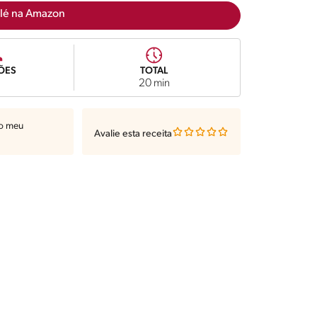
lé na Amazon
ÕES
TOTAL
20 min
ao meu
Avalie esta receita