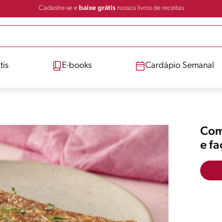
Cadastre-se e
baixe grátis
nossos livros de receitas
tis
E-books
Cardápio Semanal
Comp
e f