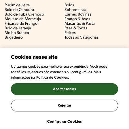
Pudim de Leite
Bolos
Bolo de Cenoura
Sobremesas
Bolo de Fubá Cremoso
Carnes Bovinas​
Mousse de Maracujá
Frango & Aves​
Fricassê de Frango
Macarrão & Pasta​
Bolo de Laranja
Pães & Tortas​
Molho Branco
Peixes
Brigadeiro
Todas as Categorias
Cookies nesse site
Utilizamos cookies para melhorar sua experiência. Você pode
aceitá-los, rejeitar os não essenciais ou configurá-los. Mais
informações na
Política de Cookies.
Aceitar todos
©2022, Nestlé. Marcas registradas por Societé des Produits Nestlé,
S.A. Vevey (Suiza)
Rejeitar
Termos e Condições
Política de Privacidade
Configurações de Cookies
Configurar Cookies