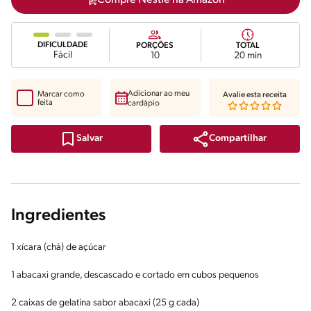
DIFICULDADE
PORÇÕES
TOTAL
Fácil
10
20 min
Adicionar ao meu
Marcar como
Avalie esta receita
feita
cardápio
Compartilhar
Salvar
Ingredientes
1 xícara (chá) de açúcar
1 abacaxi grande, descascado e cortado em cubos pequenos
2 caixas de gelatina sabor abacaxi (25 g cada)