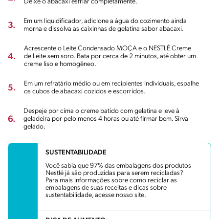
Deixe o abacaxi esfriar completamente.
Em um liquidificador, adicione a água do cozimento ainda
3.
morna e dissolva as caixinhas de gelatina sabor abacaxi.
Acrescente o Leite Condensado MOÇA e o NESTLÉ Creme
4.
de Leite sem soro. Bata por cerca de 2 minutos, até obter um
creme liso e homogêneo.
Em um refratário médio ou em recipientes individuais, espalhe
5.
os cubos de abacaxi cozidos e escorridos.
Despeje por cima o creme batido com gelatina e leve à
6.
geladeira por pelo menos 4 horas ou até firmar bem. Sirva
gelado.
SUSTENTABILIDADE
Você sabia que 97% das embalagens dos produtos
Nestlé já são produzidas para serem recicladas?
Para mais informações sobre como reciclar as
embalagens de suas receitas e dicas sobre
sustentabilidade, acesse nosso site.