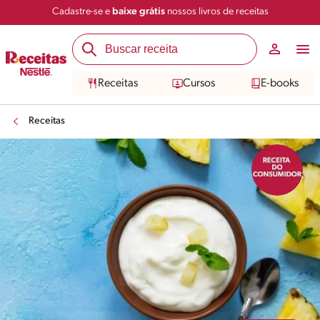
Cadastre-se e
baixe grátis
nossos livros de receitas
Compartilhar
Salvar
Receitas
Cursos
E-books
Receitas