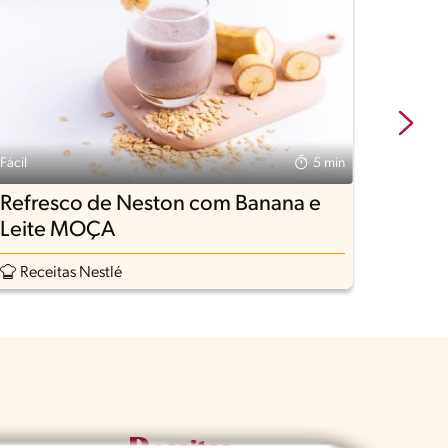
Fácil
5 min
Fácil
Refresco de Neston com Banana e
Refre
Leite MOÇA
Receitas Nestlé
Rece