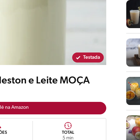
Testada
Neston e Leite MOÇA
lé na Amazon
ÕES
TOTAL
5 min