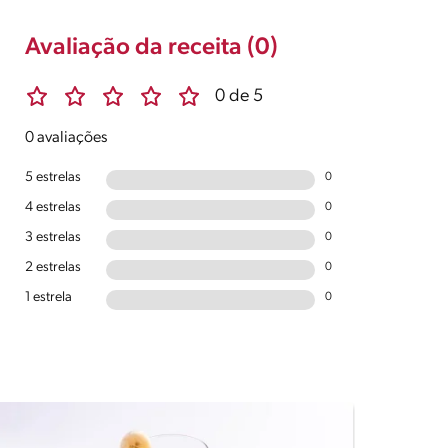
Avaliação da receita (0)
0 de 5
0 avaliações
5 estrelas
0
4 estrelas
0
3 estrelas
0
2 estrelas
0
1 estrela
0