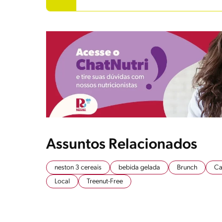
Assuntos Relacionados
neston 3 cereais
bebida gelada
Brunch
Ca
Local
Treenut-Free