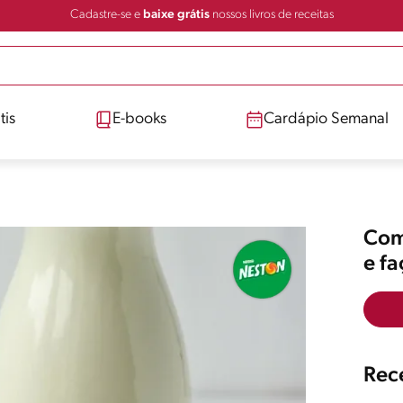
Cadastre-se e
baixe grátis
nossos livros de receitas
tis
E-books
Cardápio Semanal
Comp
e f
Rece