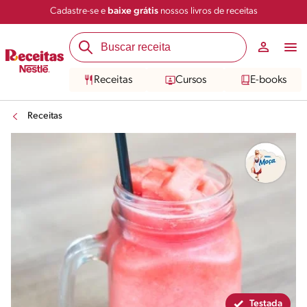
Cadastre-se e
baixe grátis
nossos livros de receitas
Compartilhar
Salvar
Receitas
Cursos
E-books
Receitas
Testada