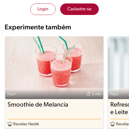
Login
Cadastre-se
Experimente também
Fácil
5 min
Fácil
Smoothie de Melancia
Refres
e Lei
Receitas Nestlé
Receita