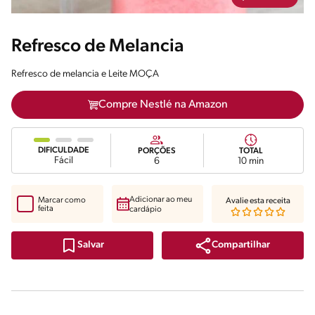
Refresco de Melancia
Refresco de melancia e Leite MOÇA
Compre Nestlé na Amazon
DIFICULDADE
PORÇÕES
TOTAL
Fácil
6
10 min
Adicionar ao meu
Marcar como
Avalie esta receita
feita
cardápio
Compartilhar
Salvar