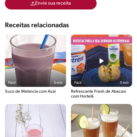
Envie sua receita
Receitas relacionadas
Fácil
5 min
Fácil
5 min
Suco de Melancia com Açaí
Refrescante Fresh de Abacaxi
com Hortelã