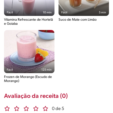
Fácil
10 min
Fácil
5 min
Vitamina Refrescante de Hortelã
Suco de Mate com Limão
e Goiaba
Fácil
125 min
Frozen de Morango (Escudo de
Morango)
Avaliação da receita (0)
0 de 5