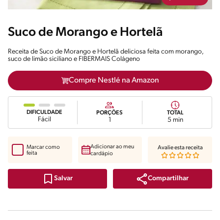
Suco de Morango e Hortelã
Receita de Suco de Morango e Hortelã deliciosa feita com morango,
suco de limão siciliano e FIBERMAIS Colágeno
Compre Nestlé na Amazon
DIFICULDADE
PORÇÕES
TOTAL
Fácil
1
5 min
Adicionar ao meu
Marcar como
Avalie esta receita
feita
cardápio
Compartilhar
Salvar