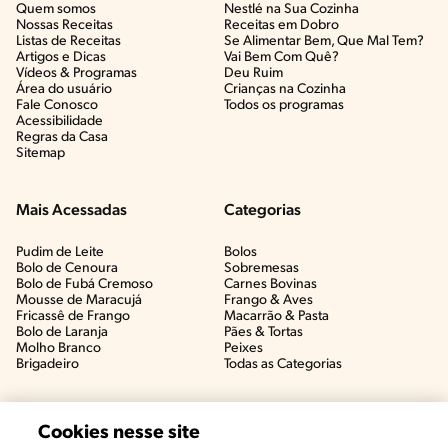
Quem somos
Nestlé na Sua Cozinha
Nossas Receitas
Receitas em Dobro
Listas de Receitas​
Se Alimentar Bem, Que Mal Tem?​
Artigos e Dicas​
Vai Bem Com Quê?​
Vídeos & Programas​
Deu Ruim​
Área do usuário
Crianças na Cozinha​
Fale Conosco
Todos os programas
Acessibilidade
Regras da Casa
Sitemap
Mais Acessadas
Categorias
Pudim de Leite
Bolos
Bolo de Cenoura
Sobremesas
Bolo de Fubá Cremoso
Carnes Bovinas​
Mousse de Maracujá
Frango & Aves​
Fricassê de Frango
Macarrão & Pasta​
Bolo de Laranja
Pães & Tortas​
Molho Branco
Peixes
Brigadeiro
Todas as Categorias
Cookies nesse site