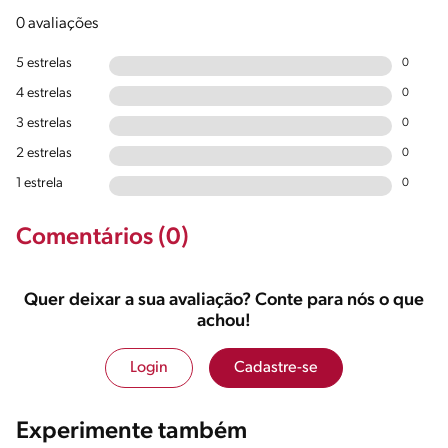
0 avaliações
5 estrelas
0
4 estrelas
0
3 estrelas
0
2 estrelas
0
1 estrela
0
Comentários (0)
Quer deixar a sua avaliação? Conte para nós o que
achou!
Login
Cadastre-se
Experimente também