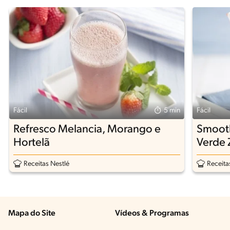
Fácil
5 min
Fácil
Refresco Melancia, Morango e
Smooth
Hortelã
Verde 
Receitas Nestlé
Receita
Mapa do Site
Vídeos & Programas​