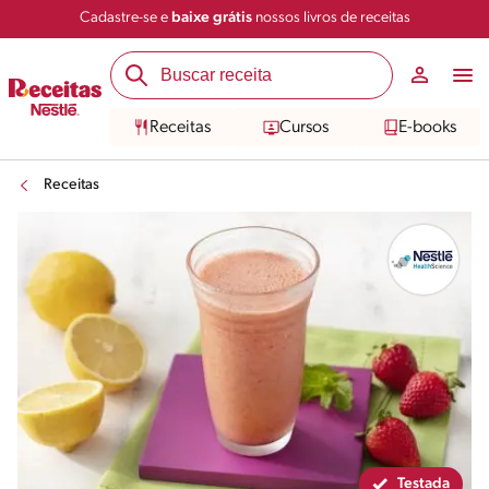
Cadastre-se e
baixe grátis
nossos livros de receitas
Compartilhar
Salvar
Receitas
Cursos
E-books
Receitas
Testada