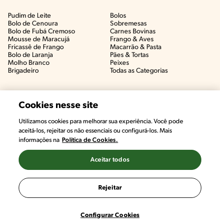
Pudim de Leite
Bolos
Bolo de Cenoura
Sobremesas
Bolo de Fubá Cremoso
Carnes Bovinas​
Mousse de Maracujá
Frango & Aves​
Fricassê de Frango
Macarrão & Pasta​
Bolo de Laranja
Pães & Tortas​
Molho Branco
Peixes
Brigadeiro
Todas as Categorias
Cookies nesse site
Utilizamos cookies para melhorar sua experiência. Você pode
aceitá-los, rejeitar os não essenciais ou configurá-los. Mais
informações na
Política de Cookies.
Aceitar todos
©2022, Nestlé. Marcas registradas por Societé des Produits Nestlé,
S.A. Vevey (Suiza)
Rejeitar
Termos e Condições
Política de Privacidade
Configurações de Cookies
Configurar Cookies
Deseja compartilhar esse conteúdo?
Compartilhar