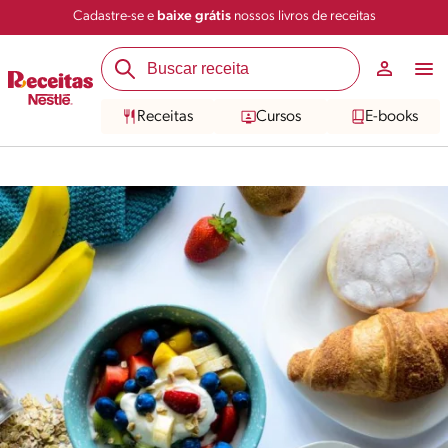
Cadastre-se e
baixe grátis
nossos livros de receitas
Receitas
Cursos
E-books