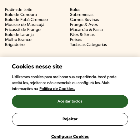
Pudim de Leite
Bolos
Bolo de Cenoura
Sobremesas
Bolo de Fubá Cremoso
Carnes Bovinas​
Mousse de Maracujá
Frango & Aves​
Fricassê de Frango
Macarrão & Pasta​
Bolo de Laranja
Pães & Tortas​
Molho Branco
Peixes
Brigadeiro
Todas as Categorias
Cookies nesse site
Utilizamos cookies para melhorar sua experiência. Você pode
aceitá-los, rejeitar os não essenciais ou configurá-los. Mais
informações na
Política de Cookies.
Aceitar todos
©2022, Nestlé. Marcas registradas por Societé des Produits Nestlé,
S.A. Vevey (Suiza)
Rejeitar
Termos e Condições
Política de Privacidade
Configurações de Cookies
Configurar Cookies