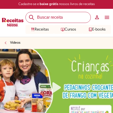
Cadastre-se e
baixe grátis
nossos livros de receitas
Receitas
Cursos
E-books
Vídeos