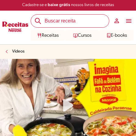
Cadastre-se e
baixe grátis
nossos livros de receitas
Receitas
Cursos
E-books
Vídeos