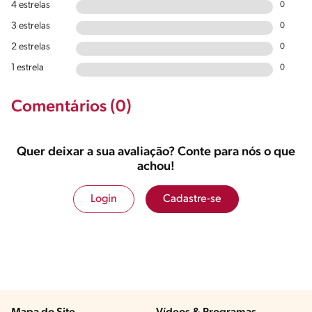
4 estrelas
0
3 estrelas
0
2 estrelas
0
1 estrela
0
Comentários (0)
Quer deixar a sua avaliação? Conte para nós o que
achou!
Login
Cadastre-se