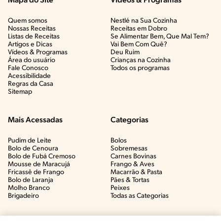
Mapa do Site
Vídeos & Programas​
Quem somos
Nestlé na Sua Cozinha
Nossas Receitas
Receitas em Dobro
Listas de Receitas​
Se Alimentar Bem, Que Mal Tem?​
Artigos e Dicas​
Vai Bem Com Quê?​
Vídeos & Programas​
Deu Ruim​
Área do usuário
Crianças na Cozinha​
Fale Conosco
Todos os programas
Acessibilidade
Regras da Casa
Sitemap
Mais Acessadas
Categorias
Pudim de Leite
Bolos
Bolo de Cenoura
Sobremesas
Bolo de Fubá Cremoso
Carnes Bovinas​
Mousse de Maracujá
Frango & Aves​
Fricassê de Frango
Macarrão & Pasta​
Bolo de Laranja
Pães & Tortas​
Molho Branco
Peixes
Brigadeiro
Todas as Categorias