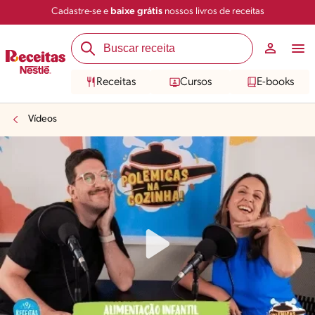
Cadastre-se e
baixe grátis
nossos livros de receitas
Receitas
Cursos
E-books
Vídeos