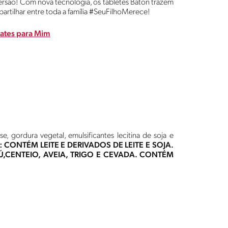
rsão! Com nova tecnologia, os tabletes Baton trazem
artilhar entre toda a família #SeuFilhoMerece!
ates para Mim
e, gordura vegetal, emulsificantes lecitina de soja e
 CONTÉM LEITE E DERIVADOS DE LEITE E SOJA.
CENTEIO, AVEIA, TRIGO E CEVADA. CONTÉM