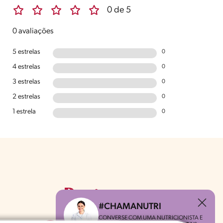
0 de 5
0 avaliações
5 estrelas
0
4 estrelas
0
3 estrelas
0
2 estrelas
0
1 estrela
0
#CHAMANUTRI
CONVERSE COM UMA NUTRICIONISTA E