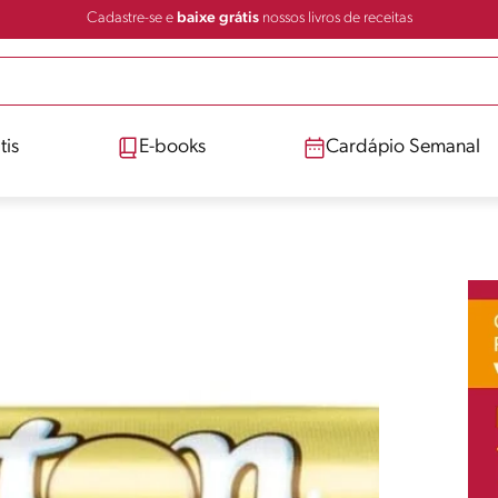
Cadastre-se e
baixe grátis
nossos livros de receitas
tis
E-books
Cardápio Semanal