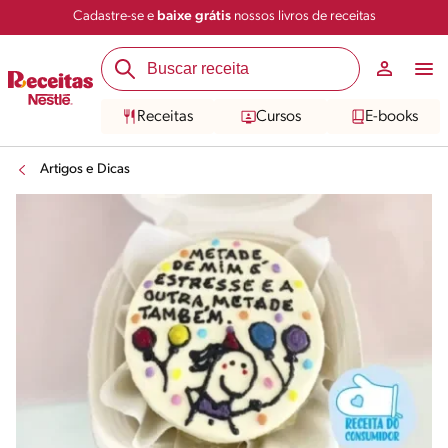
Cadastre-se e
baixe grátis
nossos livros de receitas
Receitas
Cursos
E-books
Artigos e Dicas