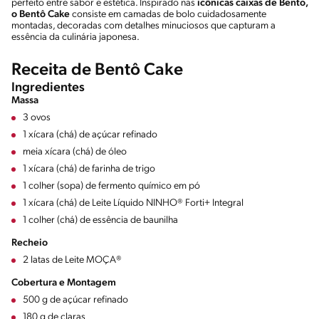
perfeito entre sabor e estética. Inspirado nas
icônicas caixas de Bento,
o Bentô Cake
consiste em camadas de bolo cuidadosamente
montadas, decoradas com detalhes minuciosos que capturam a
essência da culinária japonesa.
Receita de Bentô Cake
Ingredientes
Massa
3 ovos
1 xícara (chá) de açúcar refinado
meia xícara (chá) de óleo
1 xícara (chá) de farinha de trigo
1 colher (sopa) de fermento químico em pó
1 xícara (chá) de Leite Líquido NINHO® Forti+ Integral
1 colher (chá) de essência de baunilha
Recheio
2 latas de Leite MOÇA®
Cobertura e Montagem
500 g de açúcar refinado
180 g de claras