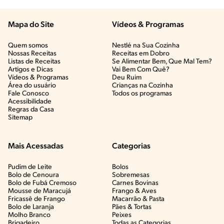
Mapa do Site
Vídeos & Programas​
Quem somos
Nestlé na Sua Cozinha
Nossas Receitas
Receitas em Dobro
Listas de Receitas​
Se Alimentar Bem, Que Mal Tem?​
Artigos e Dicas​
Vai Bem Com Quê?​
Vídeos & Programas​
Deu Ruim​
Área do usuário
Crianças na Cozinha​
Fale Conosco
Todos os programas
Acessibilidade
Regras da Casa
Sitemap
Mais Acessadas
Categorias
Pudim de Leite
Bolos
Bolo de Cenoura
Sobremesas
Bolo de Fubá Cremoso
Carnes Bovinas​
Mousse de Maracujá
Frango & Aves​
Fricassê de Frango
Macarrão & Pasta​
Bolo de Laranja
Pães & Tortas​
Molho Branco
Peixes
Brigadeiro
Todas as Categorias