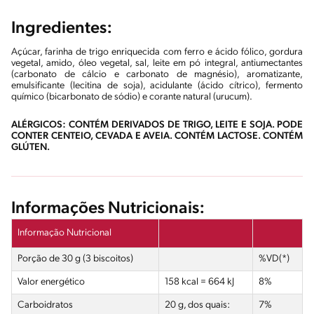
Ingredientes:
Açúcar, farinha de trigo enriquecida com ferro e ácido fólico, gordura
vegetal, amido, óleo vegetal, sal, leite em pó integral, antiumectantes
(carbonato de cálcio e carbonato de magnésio), aromatizante,
emulsificante (lecitina de soja), acidulante (ácido cítrico), fermento
químico (bicarbonato de sódio) e corante natural (urucum).
ALÉRGICOS: CONTÉM DERIVADOS DE TRIGO, LEITE E SOJA. PODE
CONTER CENTEIO, CEVADA E AVEIA. CONTÉM LACTOSE. CONTÉM
GLÚTEN.
Informações Nutricionais:
Informação Nutricional
Porção de 30 g (3 biscoitos)
%VD(*)
Valor energético
158 kcal = 664 kJ
8%
Carboidratos
20 g, dos quais:
7%