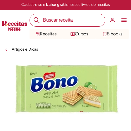
Cadastre-se e
baixe grátis
nossos livros de receitas
Receitas
Cursos
E-books
Artigos e Dicas