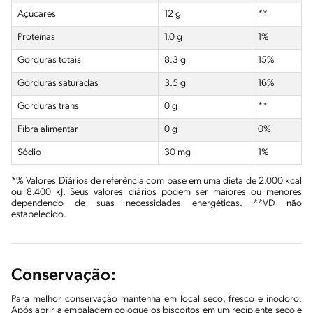
Açúcares
12 g
**
Proteínas
1.0 g
1%
Gorduras totais
8.3 g
15%
Gorduras saturadas
3.5 g
16%
Gorduras
trans
0 g
**
Fibra alimentar
0 g
0%
Sódio
30 mg
1%
*% Valores Diários de referência com base em uma dieta de 2.000 kcal
ou 8.400 kJ. Seus valores diários podem ser maiores ou menores
dependendo de suas necessidades energéticas. **VD não
estabelecido.
Conservação:
Para melhor conservação mantenha em local seco, fresco e inodoro.
Após abrir a embalagem coloque os biscoitos em um recipiente seco e