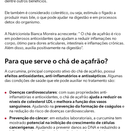
dentre outros benefícios.
Ele também é considerado colerético, ou seja, estimula o fígado a
produzir mais bile, o que pode ajudar na digestão e em processos
detox do organismo.
A Nutricionista Bianca Moreira acrescenta: " O chá de açafrão é rico
em poderosos antioxidantes que ajudam a reduzir inflamações no
corpo, ótimo para dores articulares, intestinais e inflamações crônicas.
Além disso, auxilia positivamente na digestão".
Para que serve o chá de açafrão?
A curcumina, principal composto ativo do chá de açafrão, possui
efeitos antioxidantes, anti-inflamatórios e antissépticos
. Algumas
das condições de saúde que ele pode auxiliar no tratamento são:
Doenças cardiovasculares
: com suas propriedades anti-
inflamatórias e antioxidantes, o chá de açafrão
ajuda a reduzir os
níveis de colesterol LDL
e
melhora a função dos vasos
sanguíneos
. Ajudando na
prevenção da formação de coágulos
e
na redução do risco de doenças cardiovasculares.
Prevenção do câncer
: em estudos laboratoriais, a curcumina tem
mostrado
potencial na inibição do crescimento de células
cancerígenas
. Ajudando a prevenir danos ao DNA e reduzindo a