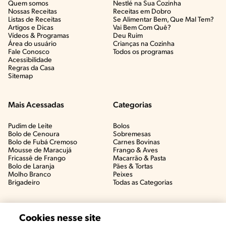
Quem somos
Nestlé na Sua Cozinha
Nossas Receitas
Receitas em Dobro
Listas de Receitas​
Se Alimentar Bem, Que Mal Tem?​
Artigos e Dicas​
Vai Bem Com Quê?​
Vídeos & Programas​
Deu Ruim​
Área do usuário
Crianças na Cozinha​
Fale Conosco
Todos os programas
Acessibilidade
Regras da Casa
Sitemap
Mais Acessadas
Categorias
Pudim de Leite
Bolos
Bolo de Cenoura
Sobremesas
Bolo de Fubá Cremoso
Carnes Bovinas​
Mousse de Maracujá
Frango & Aves​
Fricassê de Frango
Macarrão & Pasta​
Bolo de Laranja
Pães & Tortas​
Molho Branco
Peixes
Brigadeiro
Todas as Categorias
Cookies nesse site