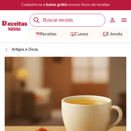
Cadastre-se e
baixe grátis
nossos livros de receitas
Receitas
Cursos
E-books
Artigos e Dicas