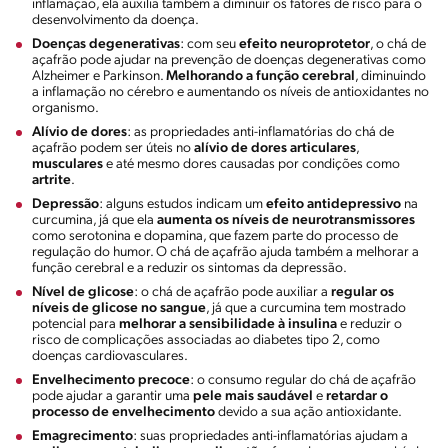
inflamação, ela auxilia também a diminuir os fatores de risco para o
desenvolvimento da doença.
Doenças degenerativas
: com seu
efeito neuroprotetor
, o chá de
açafrão pode ajudar na prevenção de doenças degenerativas como
Alzheimer e Parkinson.
Melhorando a função cerebral
, diminuindo
a inflamação no cérebro e aumentando os níveis de antioxidantes no
organismo.
Alívio de dores
: as propriedades anti-inflamatórias do chá de
açafrão podem ser úteis no
alívio de dores articulares
,
musculares
e até mesmo dores causadas por condições como
artrite
.
Depressão
: alguns estudos indicam um
efeito antidepressivo
na
curcumina, já que ela
aumenta os níveis de neurotransmissores
como serotonina e dopamina, que fazem parte do processo de
regulação do humor. O chá de açafrão ajuda também a melhorar a
função cerebral e a reduzir os sintomas da depressão.
Nível de glicose
: o chá de açafrão pode auxiliar a
regular os
níveis de glicose no sangue
, já que a curcumina tem mostrado
potencial para
melhorar a sensibilidade à insulina
e reduzir o
risco de complicações associadas ao diabetes tipo 2, como
doenças cardiovasculares.
Envelhecimento precoce
: o consumo regular do chá de açafrão
pode ajudar a garantir uma
pele mais saudável
e
retardar o
processo de envelhecimento
devido a sua ação antioxidante.
Emagrecimento
: suas propriedades anti-inflamatórias ajudam a