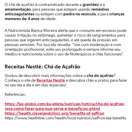
O chá de açafrão é contraindicado durante a
gravidez
e a
amamentação
, para pessoas que estejam usando
remédios
anticoagulantes
ou estejam com
pedra na vesícula
, e para
crianças
menores de 4 anos
de idade.
A Nutricionista Bianca Moreira alerta que o consumo em excesso pode
causar irritação no estômago, aumentar o risco de sangramentos para
pessoas que ingerem anticoagulantes, e até queda da pressão em
pessoas sensíveis. Por isso ela ressalta: "Use com moderação e com
orientação profissional, evite uso prolongado e sempre informe seu
médico e nutricionista sobre o uso de fitoterápicos e chás funcionais".
Receitas Nestlé: Chá de Açafrão
Gostou de descobrir mais informações sobre o
chá de açafrão
?
Conheça o site de
Receitas Nestlé
e descubra chás e pratos para fazer
no seu dia a dia e em dias especiais!
Referências:
https://ge.globo.com/eu-atleta/nutricao/noticia/cha-de-acafrao-
veja-como-fazer-para-que-serve-e-beneficios.ghtml
https://health.clevelandclinic.org/benefits-of-saffron
https://www.healthline.com/health/food-nutrition/saffron-tea-benefits