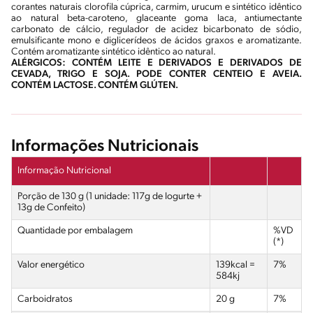
corantes naturais clorofila cúprica, carmim, urucum e sintético idêntico
ao natural beta-caroteno, glaceante goma laca, antiumectante
carbonato de cálcio, regulador de acidez bicarbonato de sódio,
emulsificante mono e diglicerídeos de ácidos graxos e aromatizante.
Contém aromatizante sintético idêntico ao natural.
ALÉRGICOS: CONTÉM LEITE E DERIVADOS E DERIVADOS DE
CEVADA, TRIGO E SOJA. PODE CONTER CENTEIO E AVEIA.
CONTÉM LACTOSE. CONTÉM GLÚTEN.
Informações Nutricionais
Informação Nutricional
Porção de 130 g (1 unidade: 117g de Iogurte +
13g de Confeito)
Quantidade por embalagem
%VD
(*)
Valor energético
139kcal =
7%
584kj
Carboidratos
20 g
7%