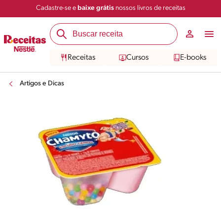
Cadastre-se e
baixe grátis
nossos livros de receitas
Receitas
Cursos
E-books
Artigos e Dicas