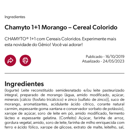
Ingredientes
Chamyto 1+1 Morango – Cereal Colorido
CHAMYTO® 1+1 com Cereais Coloridos. Experimente mais
esta novidade do Gênio! Você vai adorar!
Publicado - 16/10/2019
Atualizado - 24/05/2023
Ingredientes
(Iogurte) Leite reconstituído semidesnatado e/ou leite pasteurizado
integral, preparado de morango (água, amido modificado, açúcar,
minerais [cálcio (fosfato tricálcico) e zinco (sulfato de zinco)], suco de
morango, aromatizantes, acidulante ácido cítrico, corante natural
carmim, espessante goma xantana e conservador sorbato de potássio),
xarope de açúcar, soro de leite em pó, amido modificado, fermento
lácteo e espessante gelatina. (Confeito) Açúcar, farinha de arroz,
gordura vegetal, amido, soro de leite, farinha de milho enriquecida com
ferro e ácido fólico, xarope de glicose, extrato de malte, leitelho, sal,