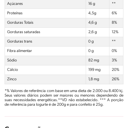
Açúcares
16 g
**
Proteínas
4,5g
6%
Gorduras Totais
4,6 g
8%
Gorduras saturadas
2,6 g
12%
Gorduras trans
0 g
**
Fibra alimentar
0 g
0%
Sódio
82 mg
3%
Cálcio
199 mg
20%
Zinco
1,8 mg
26%
*% Valores de referência com base em uma dieta de 2.000 ou 8.400 kj.
Seus valores diários podem ser maiores ou menores dependendo de
suas necessidades energéticas.**VD não estabelecido. *** A porção
de referência para Iogurte é de 200g e para confeito é 25g.