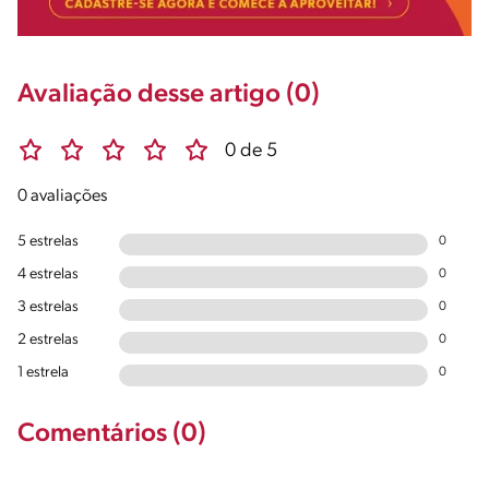
Avaliação desse artigo (0)
0 de 5
0 avaliações
5 estrelas
0
4 estrelas
0
3 estrelas
0
2 estrelas
0
1 estrela
0
Comentários (0)