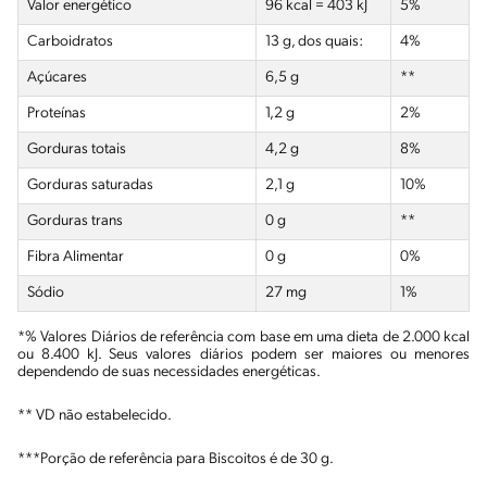
Valor energético
96 kcal = 403 kJ
5%
Carboidratos
13 g, dos quais:
4%
Açúcares
6,5 g
**
Proteínas
1,2 g
2%
Gorduras totais
4,2 g
8%
Gorduras saturadas
2,1 g
10%
Gorduras
trans
0 g
**
Fibra Alimentar
0 g
0%
Sódio
27 mg
1%
*% Valores Diários de referência com base em uma dieta de 2.000 kcal
ou 8.400 kJ. Seus valores diários podem ser maiores ou menores
dependendo de suas necessidades energéticas.
** VD não estabelecido.
***Porção de referência para Biscoitos é de 30 g.