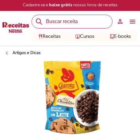
Cadastre-se e
baixe grátis
nossos livros de receitas
Receitas
Cursos
E-books
Artigos e Dicas