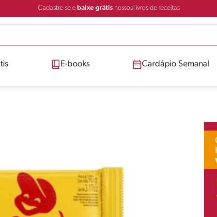
Cadastre-se e
baixe grátis
nossos livros de receitas
tis
E-books
Cardápio Semanal