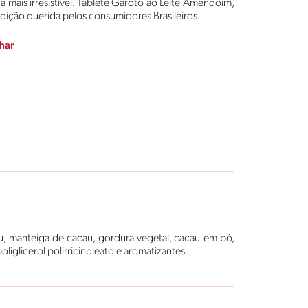
a mais irresistível. Tablete Garoto ao Leite Amendoim,
adição querida pelos consumidores Brasileiros.
har
u, manteiga de cacau, gordura vegetal, cacau em pó,
poliglicerol polirricinoleato e aromatizantes.