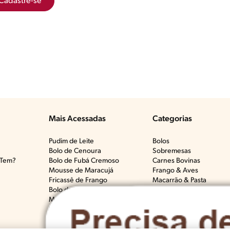
Cadastre-se
Mais Acessadas
Categorias
Pudim de Leite
Bolos
Bolo de Cenoura
Sobremesas
Tem?​
Bolo de Fubá Cremoso
Carnes Bovinas​
Mousse de Maracujá
Frango & Aves​
Fricassê de Frango
Macarrão & Pasta​
Bolo de Laranja
Pães & Tortas​
Molho Branco
Peixes
Brigadeiro
Todas as Categorias