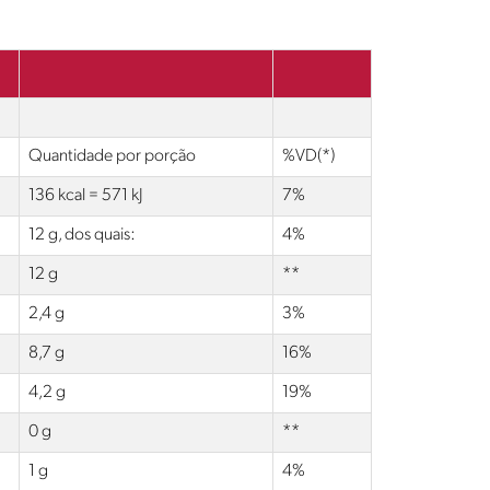
Quantidade por porção
%VD(*)
136 kcal = 571 kJ
7%
12 g, dos quais:
4%
12 g
**
2,4 g
3%
8,7 g
16%
4,2 g
19%
0 g
**
1 g
4%