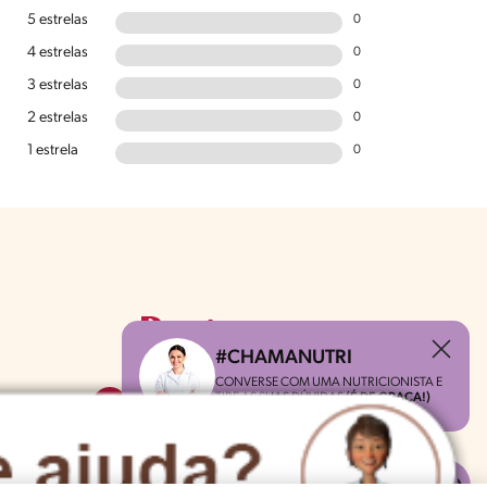
5 estrelas
0
4 estrelas
0
3 estrelas
0
2 estrelas
0
1 estrela
0
#CHAMANUTRI
CONVERSE COM UMA NUTRICIONISTA E
TIRE AS SUAS DÚVIDAS
(É DE GRAÇA!)