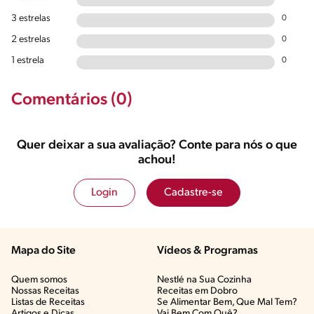
3 estrelas
0
2 estrelas
0
1 estrela
0
Comentários (0)
Quer deixar a sua avaliação? Conte para nós o que
achou!
Login
Cadastre-se
Mapa do Site
Vídeos & Programas​
Quem somos
Nestlé na Sua Cozinha
Nossas Receitas
Receitas em Dobro
Listas de Receitas​
Se Alimentar Bem, Que Mal Tem?​
Artigos e Dicas​
Vai Bem Com Quê?​