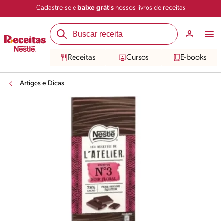
Cadastre-se e
baixe grátis
nossos livros de receitas
Receitas
Cursos
E-books
Artigos e Dicas