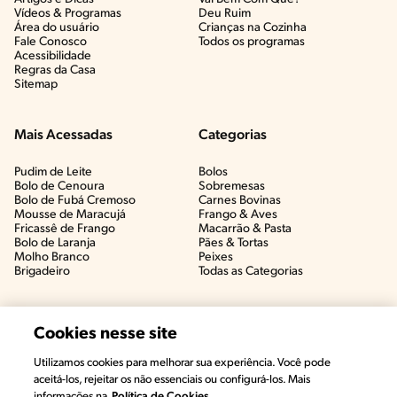
Vídeos & Programas​
Deu Ruim​
Área do usuário
Crianças na Cozinha​
Fale Conosco
Todos os programas
Acessibilidade
Regras da Casa
Sitemap
Mais Acessadas
Categorias
Pudim de Leite
Bolos
Bolo de Cenoura
Sobremesas
Bolo de Fubá Cremoso
Carnes Bovinas​
Mousse de Maracujá
Frango & Aves​
Fricassê de Frango
Macarrão & Pasta​
Bolo de Laranja
Pães & Tortas​
Molho Branco
Peixes
Brigadeiro
Todas as Categorias
Cookies nesse site
Utilizamos cookies para melhorar sua experiência. Você pode
#CHAMANUTRI
aceitá-los, rejeitar os não essenciais ou configurá-los. Mais
CONVERSE COM UMA NUTRICIONISTA E
informações na
Política de Cookies.