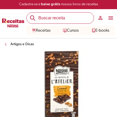
Cadastre-se e
baixe grátis
nossos livros de receitas
Receitas
Cursos
E-books
Artigos e Dicas