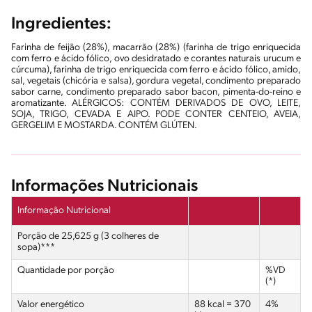
Ingredientes:
Farinha de feijão (28%), macarrão (28%) (farinha de trigo enriquecida
com ferro e ácido fólico, ovo desidratado e corantes naturais urucum e
cúrcuma), farinha de trigo enriquecida com ferro e ácido fólico, amido,
sal, vegetais (chicória e salsa), gordura vegetal, condimento preparado
sabor carne, condimento preparado sabor bacon, pimenta-do-reino e
aromatizante. ALÉRGICOS: CONTÉM DERIVADOS DE OVO, LEITE,
SOJA, TRIGO, CEVADA E AIPO. PODE CONTER CENTEIO, AVEIA,
GERGELIM E MOSTARDA. CONTÉM GLÚTEN.
Informações Nutricionais
Informação Nutricional
Porção de 25,625 g (3 colheres de
sopa)***
Quantidade por porção
%VD
(*)
Valor energético
88 kcal = 370
4%