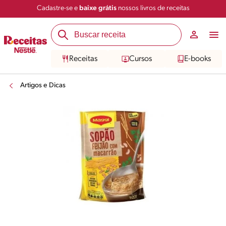
Cadastre-se e
baixe grátis
nossos livros de receitas
Receitas
Cursos
E-books
Artigos e Dicas