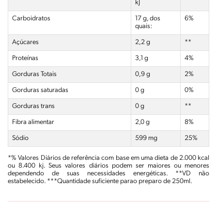
kJ
Carboidratos
17 g, dos
6%
quais:
Açúcares
2,2 g
**
Proteínas
3,1 g
4%
Gorduras Totais
0,9 g
2%
Gorduras saturadas
0 g
0%
Gorduras
trans
0 g
**
Fibra alimentar
2,0 g
8%
Sódio
599 mg
25%
*% Valores Diários de referência com base em uma dieta de 2.000 kcal
ou 8.400 kj. Seus valores diários podem ser maiores ou menores
dependendo de suas necessidades energéticas. **VD não
estabelecido. ***Quantidade suficiente parao preparo de 250ml.