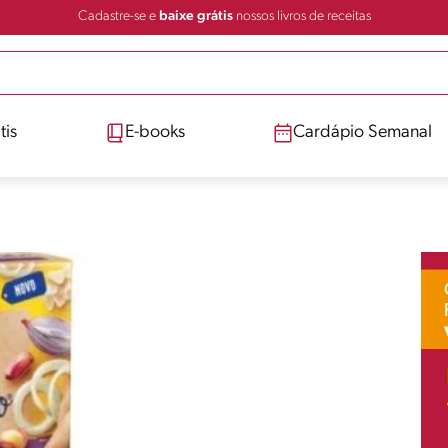
Cadastre-se e
baixe grátis
nossos livros de receitas
tis
E-books
Cardápio Semanal