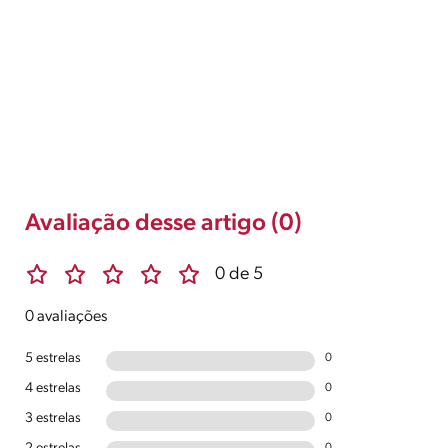
Avaliação desse artigo (0)
0 de 5
0 avaliações
5 estrelas
0
4 estrelas
0
3 estrelas
0
0