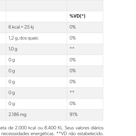
%VD(*)
6 kcal = 25 kj
0%
1,2 g, dos quais:
0%
1,0 g
**
0 g
0%
0 g
0%
0 g
0%
0 g
**
0 g
0%
2.186 mg
91%
ta de 2.000 kcal ou 8.400 KL. Seus valores diários
ecesssidades energéticas. **VD não estabelecido.