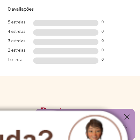
0 avaliações
5 estrelas
0
4 estrelas
0
3 estrelas
0
2 estrelas
0
1 estrela
0
#CHAMANUTRI
CONVERSE COM UMA NUTRICIONISTA E
TIRE AS SUAS DÚVIDAS
(É DE GRAÇA!)