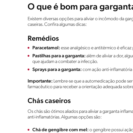
O que é bom para gargant
Existem diversas opções para aliviar o incômodo da gar
caseiras. Confira algumas dicas:
Remédios
Paracetamol:
esse analgésico e antitérmico é eficaz p
Pastilhas para a garganta:
além de aliviar a dor, al
que ajudam a combater a infecção.
Sprays para a garganta:
com ação anti-inflamatória e
Importante:
Lembre-se que a automedicação pode ser p
farmacêutico para receber a orientação adequada sob
Chás caseiros
Os chás são ótimos aliados para aliviar a garganta infl
anti-inflamatórias. Algumas opções são:
Chá de gengibre com mel:
o gengibre possui ação 