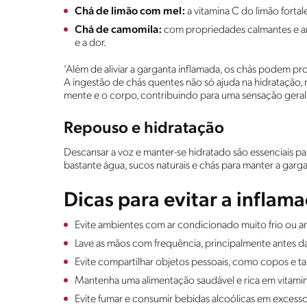
Chá de limão com mel:
a vitamina C do limão fortale
Chá de camomila:
com propriedades calmantes e ant
e a dor.
‘Além de aliviar a garganta inflamada, os chás podem 
A ingestão de chás quentes não só ajuda na hidratação
mente e o corpo, contribuindo para uma sensação geral
Repouso e hidratação
Descansar a voz e manter-se hidratado são essenciais p
bastante água, sucos naturais e chás para manter a gargan
Dicas para evitar a inflam
Evite ambientes com ar condicionado muito frio ou ar
Lave as mãos com frequência, principalmente antes da
Evite compartilhar objetos pessoais, como copos e ta
Mantenha uma alimentação saudável e rica em vitami
Evite fumar e consumir bebidas alcoólicas em excess