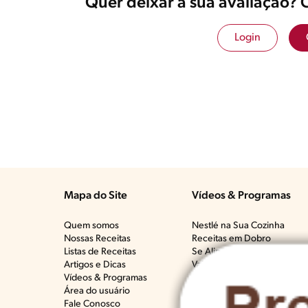
Quer deixar a sua avaliação? 
Login
Mapa do Site
Vídeos & Programas​
Quem somos
Nestlé na Sua Cozinha
Nossas Receitas
Receitas em Dobro
Listas de Receitas​
Se Alimentar Bem, Que Mal 
Artigos e Dicas​
Vai Bem Com Quê?​
Vídeos & Programas​
Deu Ruim​
Área do usuário
Crianças na Cozinha​
Fale Conosco
Todos os programas