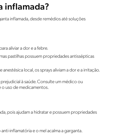
a inflamada?
ganta inflamada, desde remédios até soluções
ara aliviar a dor e a febre.
gumas pastilhas possuem propriedades antissépticas
 anestésica local, os sprays aliviam a dor e a irritação.
rejudicial à saúde. Consulte um médico ou
re o uso de medicamentos.
amada, pois ajudam a hidratar e possuem propriedades
anti-inflamatória e o mel acalma a garganta.