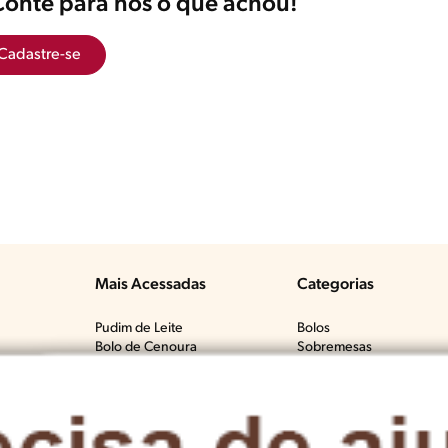
Conte para nós o que achou!
Cadastre-se
Mais Acessadas
Categorias
Pudim de Leite
Bolos
Bolo de Cenoura
Sobremesas
Tem?​
Bolo de Fubá Cremoso
Carnes Bovinas​
Mousse de Maracujá
Frango & Aves​
Fricassê de Frango
Macarrão & Pasta​
Bolo de Laranja
Pães & Tortas​
Molho Branco
Peixes