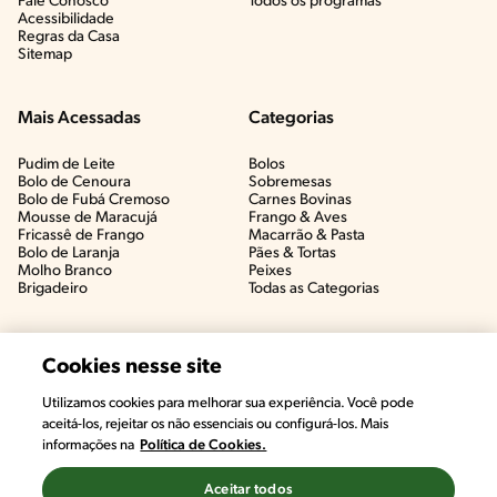
Fale Conosco
Todos os programas
Acessibilidade
Regras da Casa
Sitemap
Mais Acessadas
Categorias
Pudim de Leite
Bolos
Bolo de Cenoura
Sobremesas
Bolo de Fubá Cremoso
Carnes Bovinas​
Mousse de Maracujá
Frango & Aves​
Fricassê de Frango
Macarrão & Pasta​
Bolo de Laranja
Pães & Tortas​
Molho Branco
Peixes
Brigadeiro
Todas as Categorias
Cookies nesse site
Utilizamos cookies para melhorar sua experiência. Você pode
#CHAMANUTRI
aceitá-los, rejeitar os não essenciais ou configurá-los. Mais
CONVERSE COM UMA NUTRICIONISTA E
informações na
Política de Cookies.
TIRE AS SUAS DÚVIDAS
(É DE GRAÇA!)
Aceitar todos