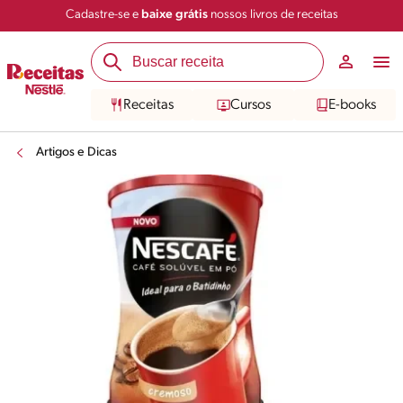
Cadastre-se e
baixe grátis
nossos livros de receitas
Receitas
Cursos
E-books
Artigos e Dicas