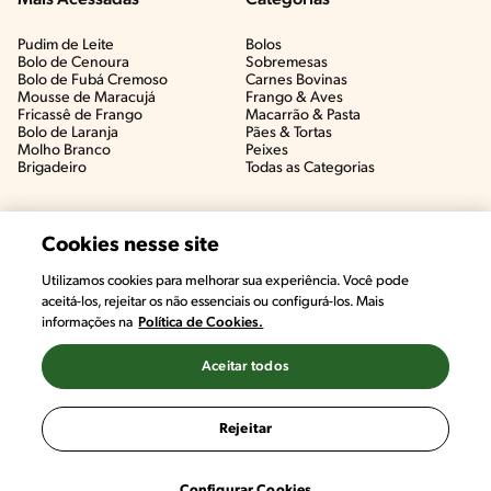
Mais Acessadas
Categorias
Pudim de Leite
Bolos
Bolo de Cenoura
Sobremesas
Bolo de Fubá Cremoso
Carnes Bovinas​
Mousse de Maracujá
Frango & Aves​
Fricassê de Frango
Macarrão & Pasta​
Bolo de Laranja
Pães & Tortas​
Molho Branco
Peixes
Brigadeiro
Todas as Categorias
Cookies nesse site
Utilizamos cookies para melhorar sua experiência. Você pode
#CHAMANUTRI
aceitá-los, rejeitar os não essenciais ou configurá-los. Mais
CONVERSE COM UMA NUTRICIONISTA E
informações na
Política de Cookies.
TIRE AS SUAS DÚVIDAS
(É DE GRAÇA!)
Aceitar todos
©2022, Nestlé. Marcas registradas por Societé des Produits Nestlé,
S.A. Vevey (Suiza)
Rejeitar
Termos e Condições
Política de Privacidade
Configurações de Cookies
Configurar Cookies