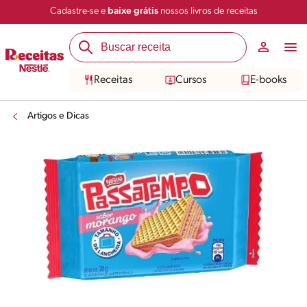
Cadastre-se e
baixe grátis
nossos livros de receitas
Receitas
Cursos
E-books
Artigos e Dicas