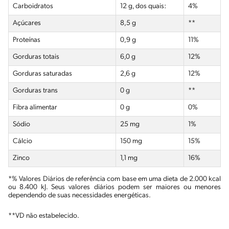
Carboidratos
12 g, dos quais:
4%
Açúcares
8,5 g
**
Proteínas
0,9 g
11%
Gorduras totais
6,0 g
12%
Gorduras saturadas
2,6 g
12%
Gorduras
trans
0 g
**
Fibra alimentar
0 g
0%
Sódio
25 mg
1%
Cálcio
150 mg
15%
Zinco
1,1 mg
16%
*% Valores Diários de referência com base em uma dieta de 2.000 kcal
ou 8.400 kJ. Seus valores diários podem ser maiores ou menores
dependendo de suas necessidades energéticas.
**VD não estabelecido.