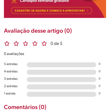
Avaliação desse artigo (0)
0 de 5
0 avaliações
5 estrelas
0
4 estrelas
0
3 estrelas
0
2 estrelas
0
1 estrela
0
Comentários (0)