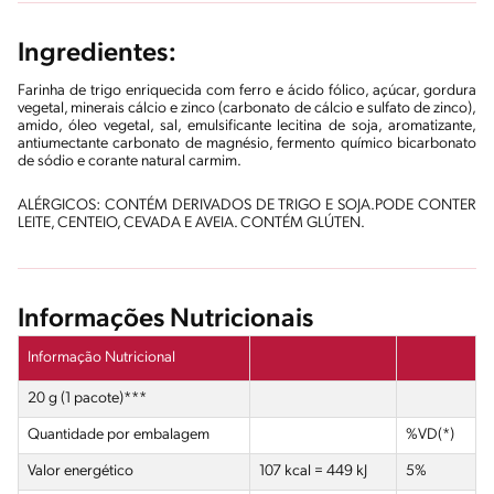
Ingredientes:
Farinha de trigo enriquecida com ferro e ácido fólico, açúcar, gordura
vegetal, minerais cálcio e zinco (carbonato de cálcio e sulfato de zinco),
amido, óleo vegetal, sal, emulsificante lecitina de soja, aromatizante,
antiumectante carbonato de magnésio, fermento químico bicarbonato
de sódio e corante natural carmim.
ALÉRGICOS: CONTÉM DERIVADOS DE TRIGO E SOJA.PODE CONTER
LEITE, CENTEIO, CEVADA E AVEIA. CONTÉM GLÚTEN.
Informações Nutricionais
Informação Nutricional
20 g (1 pacote)***
Quantidade por embalagem
%VD(*)
Valor energético
107 kcal = 449 kJ
5%