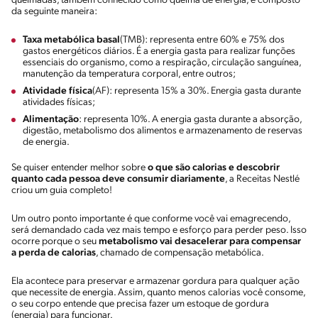
queimadas, também conhecido como queima de energia, é composto
da seguinte maneira:
Taxa metabólica basal
(TMB): representa entre 60% e 75% dos
gastos energéticos diários. É a energia gasta para realizar funções
essenciais do organismo, como a respiração, circulação sanguínea,
manutenção da temperatura corporal, entre outros;
Atividade física
(AF): representa 15% a 30%. Energia gasta durante
atividades físicas;
Alimentação
: representa 10%. A energia gasta durante a absorção,
digestão, metabolismo dos alimentos e armazenamento de reservas
de energia.
Se quiser entender melhor sobre
o que são calorias e descobrir
quanto cada pessoa deve consumir diariamente
, a Receitas Nestlé
criou um guia completo!
Um outro ponto importante é que conforme você vai emagrecendo,
será demandado cada vez mais tempo e esforço para perder peso. Isso
ocorre porque o seu
metabolismo vai desacelerar para compensar
a perda de calorias
, chamado de compensação metabólica.
Ela acontece para preservar e armazenar gordura para qualquer ação
que necessite de energia. Assim, quanto menos calorias você consome,
o seu corpo entende que precisa fazer um estoque de gordura
(energia) para funcionar.