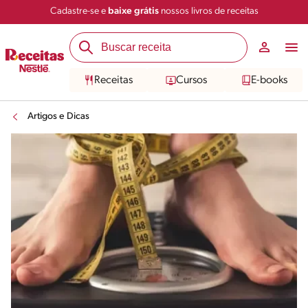
Cadastre-se e
baixe grátis
nossos livros de receitas
Receitas
Cursos
E-books
Artigos e Dicas