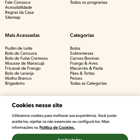
Fale Conosco
Todos os programas
Acessibilidade
Regras da Casa
Sitemap
Mais Acessadas
Categorias
Pudim de Leite
Bolos
Bolo de Cenoura
Sobremesas
Bolo de Fubá Cremoso
Carnes Bovinas​
Mousse de Maracujá
Frango & Aves​
Fricassê de Frango
Macarrão & Pasta​
Bolo de Laranja
Pães & Tortas​
Molho Branco
Peixes
Brigadeiro
Todas as Categorias
Cookies nesse site
Utilizamos cookies para melhorar sua experiência. Você pode
#CHAMANUTRI
aceitá-los, rejeitar os não essenciais ou configurá-los. Mais
CONVERSE COM UMA NUTRICIONISTA E
informações na
Política de Cookies.
TIRE AS SUAS DÚVIDAS
(É DE GRAÇA!)