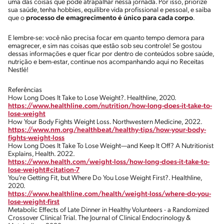
uma das coisas que pode atrapalhar nessa jornada. Por isso, priorize
sua saúde, tenha hobbies, equilibre vida profissional e pessoal, e saiba
que o
processo de emagrecimento é único para cada corpo
.
E lembre-se: você não precisa focar em quanto tempo demora para
emagrecer, e sim nas coisas que estão sob seu controle! Se gostou
dessas informações e quer ficar por dentro de conteúdos sobre saúde,
nutrição e bem-estar, continue nos acompanhando aqui no Receitas
Nestlé!
Referências
How Long Does It Take to Lose Weight?. Healthline, 2020.
https://www.healthline.com/nutrition/how-long-does-it-take-to-
lose-weight
How Your Body Fights Weight Loss. Northwestern Medicine, 2022.
https://www.nm.org/healthbeat/healthy-tips/how-your-body-
fights-weight-loss
How Long Does It Take To Lose Weight—and Keep It Off? A Nutritionist
Explains, Health. 2022.
https://www.health.com/weight-loss/how-long-does-it-take-to-
lose-weight#citation-7
You’re Getting Fit, but Where Do You Lose Weight First?. Healthline,
2020.
https://www.healthline.com/health/weight-loss/where-do-you-
lose-weight-first
Metabolic Effects of Late Dinner in Healthy Volunteers - a Randomized
Crossover Clinical Trial. The Journal of Clinical Endocrinology &