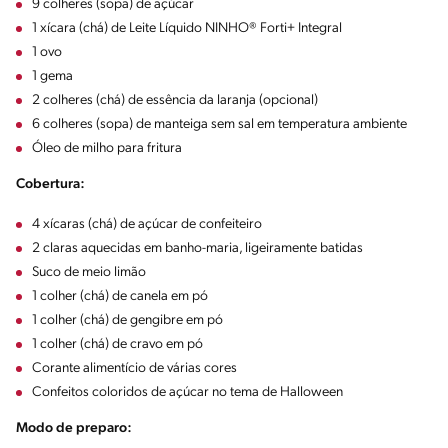
9 colheres (sopa) de açúcar
1 xícara (chá) de Leite Líquido NINHO® Forti+ Integral
1 ovo
1 gema
2 colheres (chá) de essência da laranja (opcional)
6 colheres (sopa) de manteiga sem sal em temperatura ambiente
Óleo de milho para fritura
Cobertura:
4 xícaras (chá) de açúcar de confeiteiro
2 claras aquecidas em banho-maria, ligeiramente batidas
Suco de meio limão
1 colher (chá) de canela em pó
1 colher (chá) de gengibre em pó
1 colher (chá) de cravo em pó
Corante alimentício de várias cores
Confeitos coloridos de açúcar no tema de Halloween
Modo de preparo: