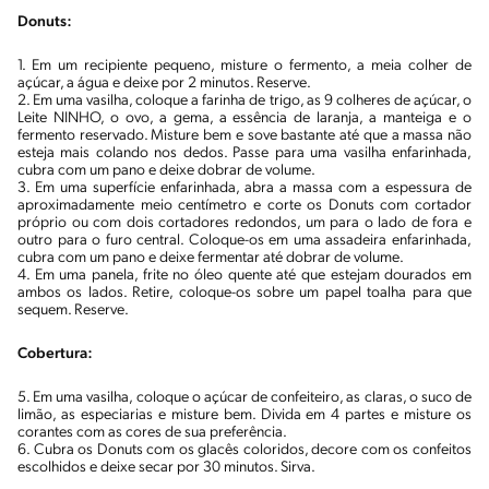
Donuts:
1. Em um recipiente pequeno, misture o fermento, a meia colher de
açúcar, a água e deixe por 2 minutos. Reserve.
2. Em uma vasilha, coloque a farinha de trigo, as 9 colheres de açúcar, o
Leite NINHO, o ovo, a gema, a essência de laranja, a manteiga e o
fermento reservado. Misture bem e sove bastante até que a massa não
esteja mais colando nos dedos. Passe para uma vasilha enfarinhada,
cubra com um pano e deixe dobrar de volume.
3. Em uma superfície enfarinhada, abra a massa com a espessura de
aproximadamente meio centímetro e corte os Donuts com cortador
próprio ou com dois cortadores redondos, um para o lado de fora e
outro para o furo central. Coloque-os em uma assadeira enfarinhada,
cubra com um pano e deixe fermentar até dobrar de volume.
4. Em uma panela, frite no óleo quente até que estejam dourados em
ambos os lados. Retire, coloque-os sobre um papel toalha para que
sequem. Reserve.
Cobertura:
5. Em uma vasilha, coloque o açúcar de confeiteiro, as claras, o suco de
limão, as especiarias e misture bem. Divida em 4 partes e misture os
corantes com as cores de sua preferência.
6. Cubra os Donuts com os glacês coloridos, decore com os confeitos
escolhidos e deixe secar por 30 minutos. Sirva.