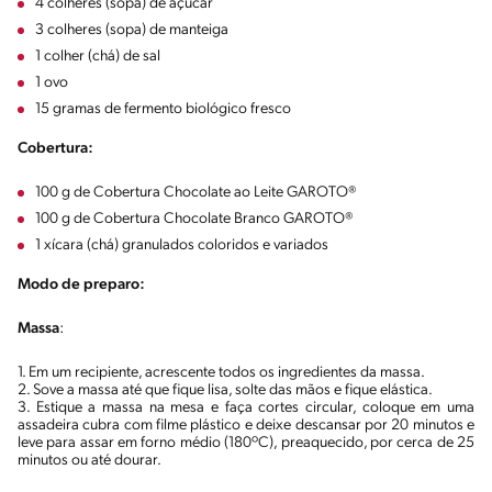
4 colheres (sopa) de açúcar
3 colheres (sopa) de manteiga
1 colher (chá) de sal
1 ovo
15 gramas de fermento biológico fresco
Cobertura:
100 g de Cobertura Chocolate ao Leite GAROTO®
100 g de Cobertura Chocolate Branco GAROTO®
1 xícara (chá) granulados coloridos e variados
Modo de preparo:
Massa
:
1. Em um recipiente, acrescente todos os ingredientes da massa.
2. Sove a massa até que fique lisa, solte das mãos e fique elástica.
3. Estique a massa na mesa e faça cortes circular, coloque em uma
assadeira cubra com filme plástico e deixe descansar por 20 minutos e
leve para assar em forno médio (180ºC), preaquecido, por cerca de 25
minutos ou até dourar.