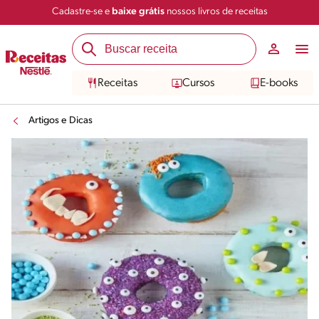
Cadastre-se e
baixe grátis
nossos livros de receitas
Receitas
Cursos
E-books
Artigos e Dicas