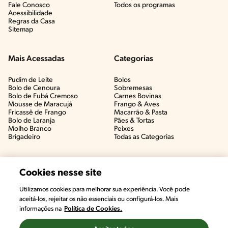
Fale Conosco
Todos os programas
Acessibilidade
Regras da Casa
Sitemap
Mais Acessadas
Categorias
Pudim de Leite
Bolos
Bolo de Cenoura
Sobremesas
Bolo de Fubá Cremoso
Carnes Bovinas​
Mousse de Maracujá
Frango & Aves​
Fricassê de Frango
Macarrão & Pasta​
Bolo de Laranja
Pães & Tortas​
Molho Branco
Peixes
Brigadeiro
Todas as Categorias
Cookies nesse site
Utilizamos cookies para melhorar sua experiência. Você pode
#CHAMANUTRI
aceitá-los, rejeitar os não essenciais ou configurá-los. Mais
CONVERSE COM UMA NUTRICIONISTA E
informações na
Política de Cookies.
TIRE AS SUAS DÚVIDAS
(É DE GRAÇA!)