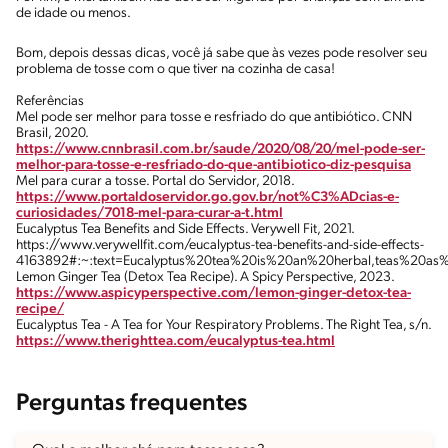
de idade ou menos.
Bom, depois dessas dicas, você já sabe que às vezes pode resolver seu
problema de tosse com o que tiver na cozinha de casa!
Referências
Mel pode ser melhor para tosse e resfriado do que antibiótico. CNN
Brasil, 2020.
https://www.cnnbrasil.com.br/saude/2020/08/20/mel-pode-ser-
melhor-para-tosse-e-resfriado-do-que-antibiotico-diz-pesquisa
Mel para curar a tosse. Portal do Servidor, 2018.
https://www.portaldoservidor.go.gov.br/not%C3%ADcias-e-
curiosidades/7018-mel-para-curar-a-t.html
Eucalyptus Tea Benefits and Side Effects. Verywell Fit, 2021.
https://www.verywellfit.com/eucalyptus-tea-benefits-and-side-effects-
4163892#:~:text=Eucalyptus%20tea%20is%20an%20herbal,teas%20as
Lemon Ginger Tea (Detox Tea Recipe). A Spicy Perspective, 2023.
https://www.aspicyperspective.com/lemon-ginger-detox-tea-
recipe/
Eucalyptus Tea - A Tea for Your Respiratory Problems. The Right Tea, s/n.
https://www.therighttea.com/eucalyptus-tea.html
Perguntas frequentes