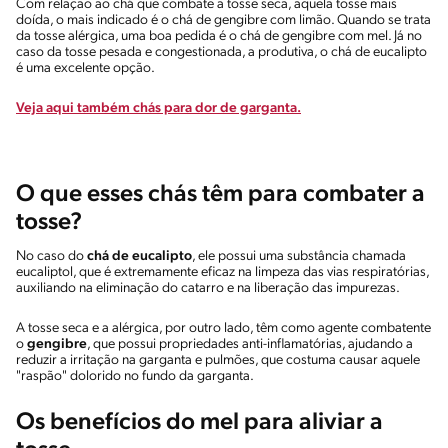
Com relação ao chá que combate a tosse seca, aquela tosse mais
doída, o mais indicado é o chá de gengibre com limão. Quando se trata
da tosse alérgica, uma boa pedida é o chá de gengibre com mel. Já no
caso da tosse pesada e congestionada, a produtiva, o chá de eucalipto
é uma excelente opção.
Veja aqui também chás para dor de garganta.
O que esses chás têm para combater a
tosse?
No caso do
chá de eucalipto
, ele possui uma substância chamada
eucaliptol, que é extremamente eficaz na limpeza das vias respiratórias,
auxiliando na eliminação do catarro e na liberação das impurezas.
A tosse seca e a alérgica, por outro lado, têm como agente combatente
o
gengibre
, que possui propriedades anti-inflamatórias, ajudando a
reduzir a irritação na garganta e pulmões, que costuma causar aquele
"raspão" dolorido no fundo da garganta.
Os benefícios do mel para aliviar a