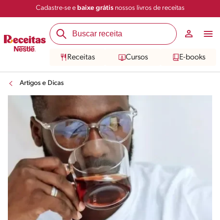
Cadastre-se e
baixe grátis
nossos livros de receitas
Receitas
Cursos
E-books
Artigos e Dicas