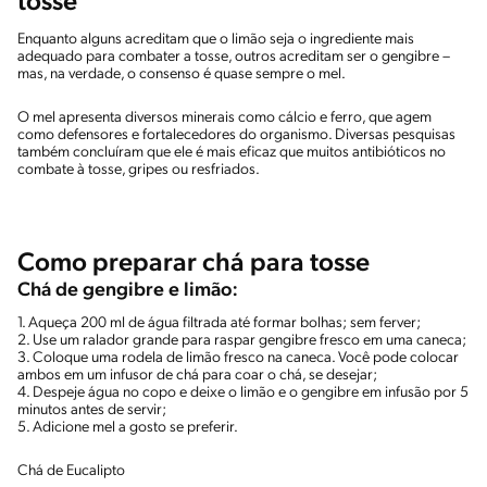
tosse
Enquanto alguns acreditam que o limão seja o ingrediente mais
adequado para combater a tosse, outros acreditam ser o gengibre –
mas, na verdade, o consenso é quase sempre o mel.
O mel apresenta diversos minerais como cálcio e ferro, que agem
como defensores e fortalecedores do organismo. Diversas pesquisas
também concluíram que ele é mais eficaz que muitos antibióticos no
combate à tosse, gripes ou resfriados.
Como preparar chá para tosse
Chá de gengibre e limão:
1. Aqueça 200 ml de água filtrada até formar bolhas; sem ferver;
2. Use um ralador grande para raspar gengibre fresco em uma caneca;
3. Coloque uma rodela de limão fresco na caneca. Você pode colocar
ambos em um infusor de chá para coar o chá, se desejar;
4. Despeje água no copo e deixe o limão e o gengibre em infusão por 5
minutos antes de servir;
5. Adicione mel a gosto se preferir.
Chá de Eucalipto