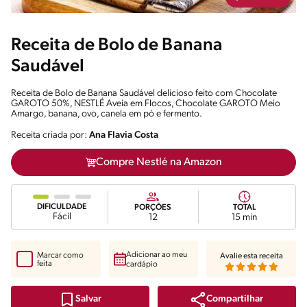
Receita de Bolo de Banana
Saudável
Receita de Bolo de Banana Saudável delicioso feito com Chocolate
GAROTO 50%, NESTLÉ Aveia em Flocos, Chocolate GAROTO Meio
Amargo, banana, ovo, canela em pó e fermento.
Receita criada por:
Ana Flavia Costa
Compre Nestlé na Amazon
DIFICULDADE
PORÇÕES
TOTAL
Fácil
12
15 min
Adicionar ao meu
Marcar como
Avalie esta receita
feita
cardápio
Compartilhar
Salvar