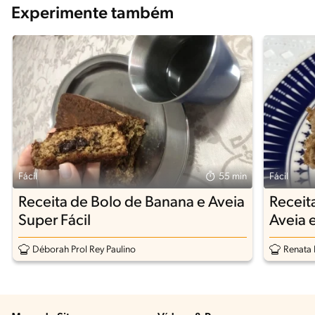
Experimente também
Fácil
55 min
Fácil
Receita de Bolo de Banana e Aveia
Receit
Super Fácil
Aveia 
Déborah Prol Rey Paulino
Renata