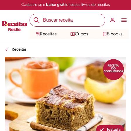
Cadastre-se e
baixe grátis
nossos livros de receitas
Compartilhar
Salvar
Receitas
Cursos
E-books
Receitas
Testada