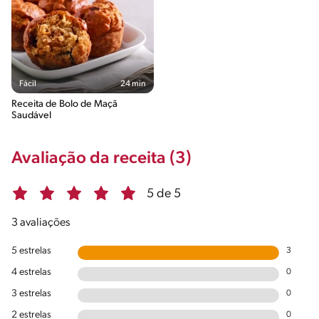
Fácil
24 min
Receita de Bolo de Maçã
Saudável
Avaliação da receita (3)
5 de 5
3 avaliações
5 estrelas
3
4 estrelas
0
3 estrelas
0
2 estrelas
0