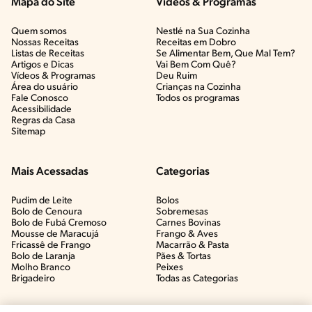
Mapa do Site
Vídeos & Programas​
Quem somos
Nestlé na Sua Cozinha
Nossas Receitas
Receitas em Dobro
Listas de Receitas​
Se Alimentar Bem, Que Mal Tem?​
Artigos e Dicas​
Vai Bem Com Quê?​
Vídeos & Programas​
Deu Ruim​
Área do usuário
Crianças na Cozinha​
Fale Conosco
Todos os programas
Acessibilidade
Regras da Casa
Sitemap
Mais Acessadas
Categorias
Pudim de Leite
Bolos
Bolo de Cenoura
Sobremesas
Bolo de Fubá Cremoso
Carnes Bovinas​
Mousse de Maracujá
Frango & Aves​
Fricassê de Frango
Macarrão & Pasta​
Bolo de Laranja
Pães & Tortas​
Molho Branco
Peixes
Brigadeiro
Todas as Categorias