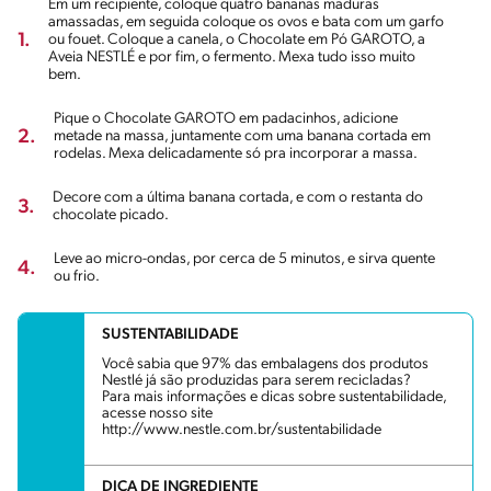
Em um recipiente, coloque quatro bananas maduras
amassadas, em seguida coloque os ovos e bata com um garfo
1.
ou fouet. Coloque a canela, o Chocolate em Pó GAROTO, a
Aveia NESTLÉ e por fim, o fermento. Mexa tudo isso muito
bem.
Pique o Chocolate GAROTO em padacinhos, adicione
2.
metade na massa, juntamente com uma banana cortada em
rodelas. Mexa delicadamente só pra incorporar a massa.
Decore com a última banana cortada, e com o restanta do
3.
chocolate picado.
Leve ao micro-ondas, por cerca de 5 minutos, e sirva quente
4.
ou frio.
SUSTENTABILIDADE
Você sabia que 97% das embalagens dos produtos
Nestlé já são produzidas para serem recicladas?
Para mais informações e dicas sobre sustentabilidade,
acesse nosso site
http://www.nestle.com.br/sustentabilidade
DICA DE INGREDIENTE