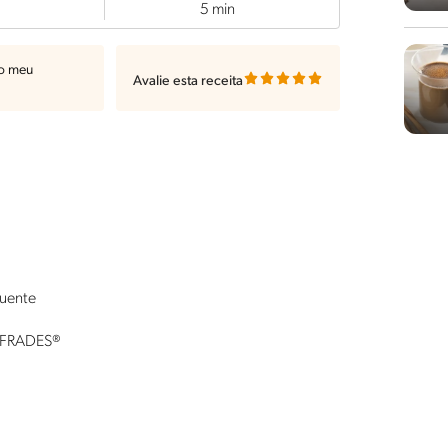
5 min
ao meu
Avalie esta receita
quente
S FRADES®