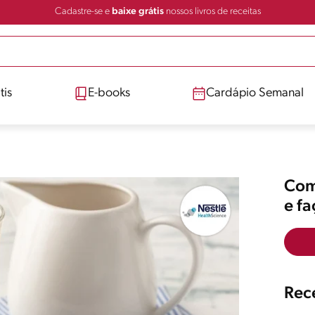
Cadastre-se e
baixe grátis
nossos livros de receitas
tis
E-books
Cardápio Semanal
Comp
e f
Rece