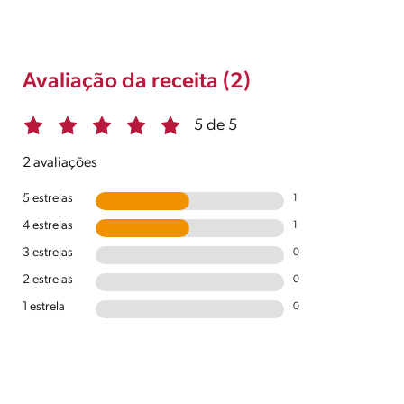
Avaliação da receita (2)
5 de 5
2 avaliações
5 estrelas
1
4 estrelas
1
3 estrelas
0
2 estrelas
0
1 estrela
0