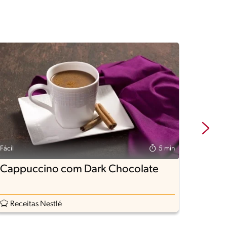
Fácil
5 min
Fácil
Cappuccino com Dark Chocolate
Capp
Nutre
Receitas Nestlé
Rece