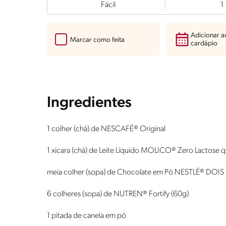
Fácil
1
Adicionar 
Marcar como feita
cardápio
Ingredientes
1 colher (chá) de NESCAFÉ® Original
1 xicara (chá) de Leite Líquido MOLICO® Zero Lactose 
meia colher (sopa) de Chocolate em Pó NESTLÉ® DOI
6 colheres (sopa) de NUTREN® Fortify (60g)
1 pitada de canela em pó