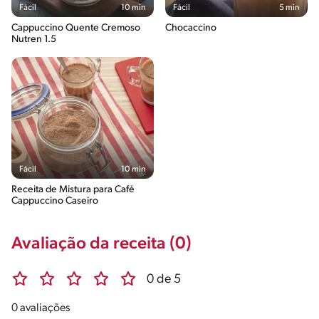
Fácil
10 min
Fácil
5 min
Cappuccino Quente Cremoso
Chocaccino
Nutren 1.5
Fácil
10 min
Receita de Mistura para Café
Cappuccino Caseiro
Avaliação da receita (0)
0 de 5
0 avaliações