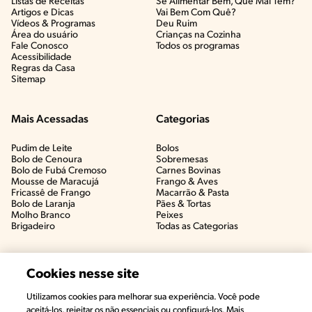
Listas de Receitas​
Se Alimentar Bem, Que Mal Tem?​
Artigos e Dicas​
Vai Bem Com Quê?​
Vídeos & Programas​
Deu Ruim​
Área do usuário
Crianças na Cozinha​
Fale Conosco
Todos os programas
Acessibilidade
Regras da Casa
Sitemap
Mais Acessadas
Categorias
Pudim de Leite
Bolos
Bolo de Cenoura
Sobremesas
Bolo de Fubá Cremoso
Carnes Bovinas​
Mousse de Maracujá
Frango & Aves​
Fricassê de Frango
Macarrão & Pasta​
Bolo de Laranja
Pães & Tortas​
Molho Branco
Peixes
Brigadeiro
Todas as Categorias
Cookies nesse site
Utilizamos cookies para melhorar sua experiência. Você pode
aceitá-los, rejeitar os não essenciais ou configurá-los. Mais