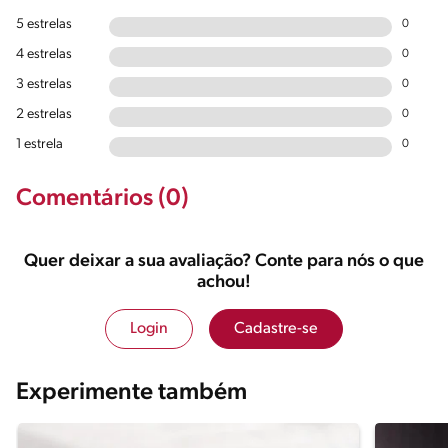
5 estrelas
0
4 estrelas
0
3 estrelas
0
2 estrelas
0
1 estrela
0
Comentários (0)
Quer deixar a sua avaliação? Conte para nós o que
achou!
Login
Cadastre-se
Experimente também