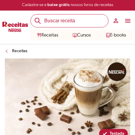
Cadastre-se e
baixe grátis
nossos livros de receitas
Compartilhar
Salvar
Receitas
Cursos
E-books
Receitas
Testada