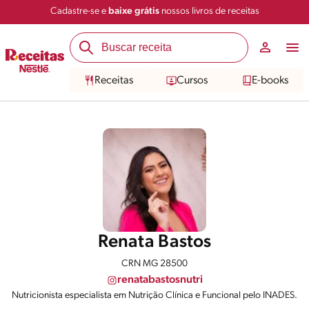
Cadastre-se e
baixe grátis
nossos livros de receitas
Receitas
Cursos
E-books
Renata Bastos
CRN MG 28500
renatabastosnutri
Nutricionista especialista em Nutrição Clínica e Funcional pelo INADES.