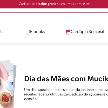
Cadastre-se e
baixe grátis
nossos livros de receitas
tis
E-books
Cardápio Semanal
Dia das Mães com Mucil
Um dia especial merece ser curtido juntinho com o se
receitas fáceis, nutritivas, zero adição de açúcares 
ocasião!