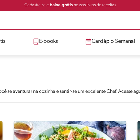
Cadastre-se e
baixe grátis
nossos livros de receitas
tis
E-books
Cardápio Semanal
ocê se aventurar na cozinha e sentir-se um excelente Chef. Acesse 