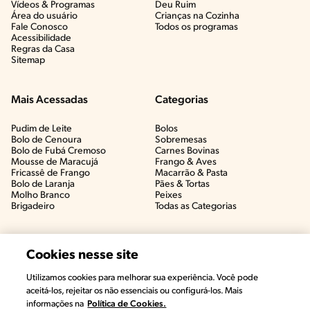
Vídeos & Programas​
Deu Ruim​
Área do usuário
Crianças na Cozinha​
Fale Conosco
Todos os programas
Acessibilidade
Regras da Casa
Sitemap
Mais Acessadas
Categorias
Pudim de Leite
Bolos
Bolo de Cenoura
Sobremesas
Bolo de Fubá Cremoso
Carnes Bovinas​
Mousse de Maracujá
Frango & Aves​
Fricassê de Frango
Macarrão & Pasta​
Bolo de Laranja
Pães & Tortas​
Molho Branco
Peixes
Brigadeiro
Todas as Categorias
Cookies nesse site
Utilizamos cookies para melhorar sua experiência. Você pode
aceitá-los, rejeitar os não essenciais ou configurá-los. Mais
informações na
Política de Cookies.