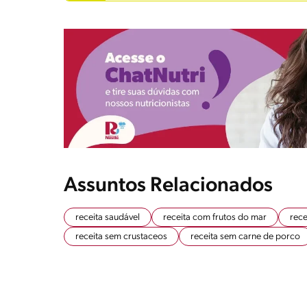
Assuntos Relacionados
receita saudável
receita com frutos do mar
rece
receita sem crustaceos
receita sem carne de porco