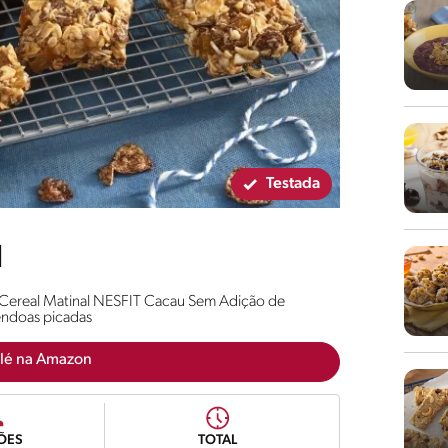
Testada
l
om Cereal Matinal NESFIT Cacau Sem Adição de
êndoas picadas
lé na Amazon
ÕES
TOTAL