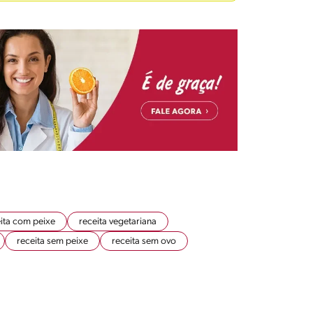
ita com peixe
receita vegetariana
receita sem peixe
receita sem ovo