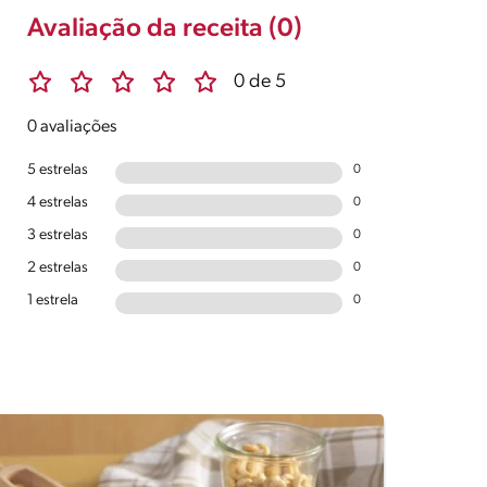
Avaliação da receita (0)
0 de 5
0 avaliações
5 estrelas
0
4 estrelas
0
3 estrelas
0
2 estrelas
0
1 estrela
0