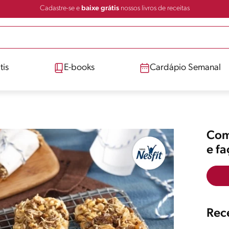
Cadastre-se e
baixe grátis
nossos livros de receitas
tis
E-books
Cardápio Semanal
Comp
e f
Rece