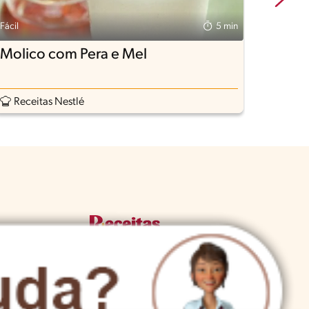
Fácil
5 min
Fácil
Molico com Pera e Mel
Molic
Receitas Nestlé
Rece