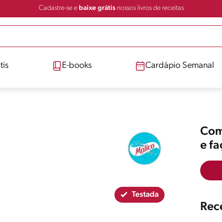
Cadastre-se e
baixe grátis
nossos livros de receitas
tis
E-books
Cardápio Semanal
Comp
e f
Testada
Rece