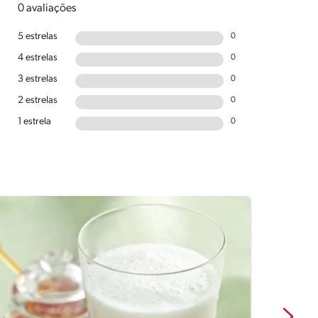
0 avaliações
5 estrelas
0
4 estrelas
0
3 estrelas
0
2 estrelas
0
1 estrela
0