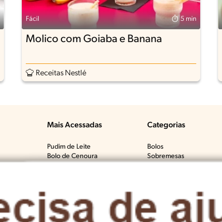
Fácil
5 min
Molico com Goiaba e Banana
Receitas Nestlé
Mais Acessadas
Categorias
Pudim de Leite
Bolos
Bolo de Cenoura
Sobremesas
Tem?​
Bolo de Fubá Cremoso
Carnes Bovinas​
Mousse de Maracujá
Frango & Aves​
Fricassê de Frango
Macarrão & Pasta​
Bolo de Laranja
Pães & Tortas​
Molho Branco
Peixes
Brigadeiro
Todas as Categorias