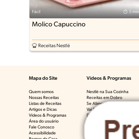
Fácil
5 min
Molico Capuccino
Receitas Nestlé
Mapa do Site
Vídeos & Programas​
Quem somos
Nestlé na Sua Cozinha
Nossas Receitas
Receitas em Dobro
Listas de Receitas​
Se Alimentar Bem, Que Mal 
Artigos e Dicas​
Vai Bem Com Quê?​
Vídeos & Programas​
Deu Ruim​
Área do usuário
Crianças na Cozinha​
Fale Conosco
Todos os programas
Acessibilidade