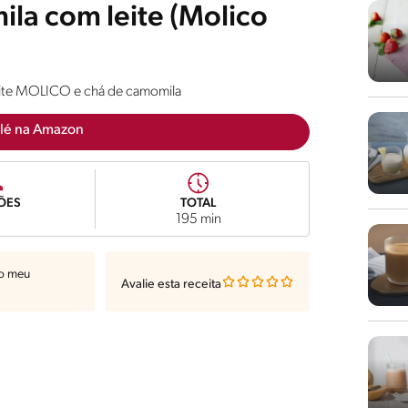
la com leite (Molico
Leite MOLICO e chá de camomila
lé na Amazon
ÕES
TOTAL
195 min
ao meu
Avalie esta receita