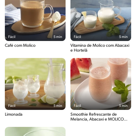
Fácil
5 min
Fácil
5 min
Café com Molico
Vitamina de Molico com Abacaxi
e Hortelã
Fácil
5 min
Fácil
5 min
Limonada
Smoothie Refrescante de
Melancia, Abacaxi e MOLICO
Desnatado