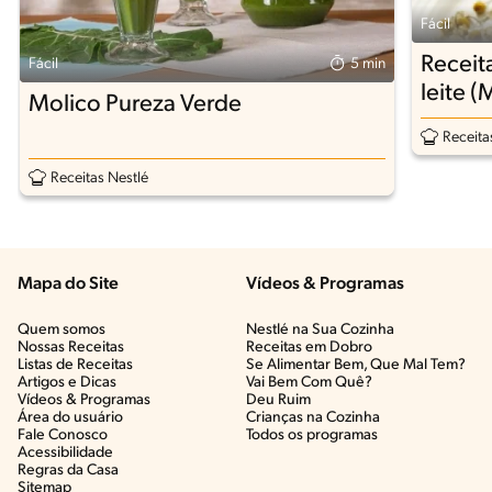
Fácil
Receit
Fácil
5 min
leite 
Molico Pureza Verde
Receita
Receitas Nestlé
Mapa do Site
Vídeos & Programas​
Quem somos
Nestlé na Sua Cozinha
Nossas Receitas
Receitas em Dobro
Listas de Receitas​
Se Alimentar Bem, Que Mal Tem?​
Artigos e Dicas​
Vai Bem Com Quê?​
Vídeos & Programas​
Deu Ruim​
Área do usuário
Crianças na Cozinha​
Fale Conosco
Todos os programas
Acessibilidade
Regras da Casa
Sitemap