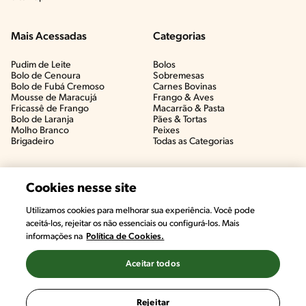
Mais Acessadas
Categorias
Pudim de Leite
Bolos
Bolo de Cenoura
Sobremesas
Bolo de Fubá Cremoso
Carnes Bovinas​
Mousse de Maracujá
Frango & Aves​
Fricassê de Frango
Macarrão & Pasta​
Bolo de Laranja
Pães & Tortas​
Molho Branco
Peixes
Brigadeiro
Todas as Categorias
Cookies nesse site
Utilizamos cookies para melhorar sua experiência. Você pode
aceitá-los, rejeitar os não essenciais ou configurá-los. Mais
informações na
Política de Cookies.
Aceitar todos
©2022, Nestlé. Marcas registradas por Societé des Produits Nestlé,
S.A. Vevey (Suiza)
Rejeitar