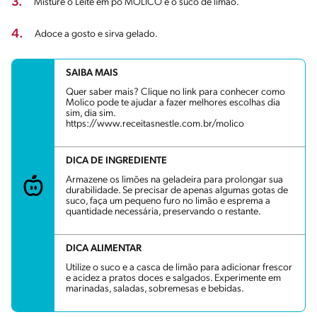
3.
Misture o Leite em pó MOLICO e o suco de limão.
4.
Adoce a gosto e sirva gelado.
SAIBA MAIS
Quer saber mais? Clique no link para conhecer como
Molico pode te ajudar a fazer melhores escolhas dia
sim, dia sim.
https://www.receitasnestle.com.br/molico
DICA DE INGREDIENTE
Armazene os limões na geladeira para prolongar sua
durabilidade. Se precisar de apenas algumas gotas de
suco, faça um pequeno furo no limão e esprema a
quantidade necessária, preservando o restante.
DICA ALIMENTAR
Utilize o suco e a casca de limão para adicionar frescor
e acidez a pratos doces e salgados. Experimente em
marinadas, saladas, sobremesas e bebidas.