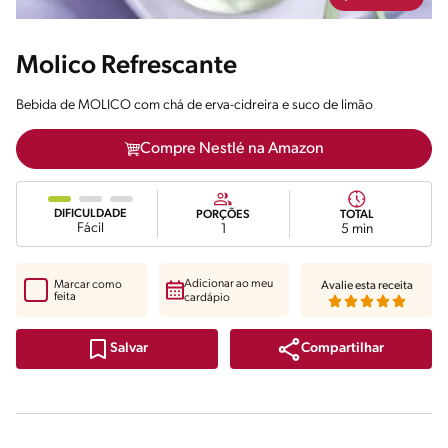
Molico Refrescante
Bebida de MOLICO com chá de erva-cidreira e suco de limão
Compre Nestlé na Amazon
DIFICULDADE
PORÇÕES
TOTAL
Fácil
1
5 min
Adicionar ao meu
Marcar como
Avalie esta receita
feita
cardápio
Compartilhar
Salvar