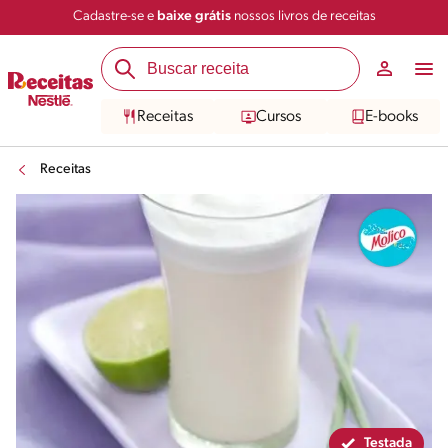
Cadastre-se e
baixe grátis
nossos livros de receitas
Compartilhar
Salvar
Receitas
Cursos
E-books
Receitas
Testada