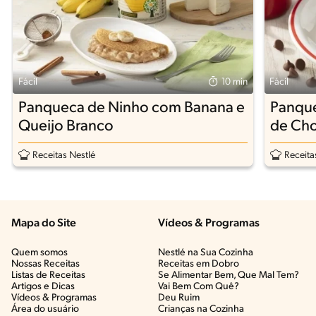
Fácil
10 min
Fácil
Panqueca de Ninho com Banana e
Panque
Queijo Branco
de Cho
Frades
Receitas Nestlé
Receita
Mapa do Site
Vídeos & Programas​
Quem somos
Nestlé na Sua Cozinha
Nossas Receitas
Receitas em Dobro
Listas de Receitas​
Se Alimentar Bem, Que Mal Tem?​
Artigos e Dicas​
Vai Bem Com Quê?​
Vídeos & Programas​
Deu Ruim​
Área do usuário
Crianças na Cozinha​