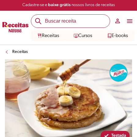
Cadastre-se e
baixe grátis
nossos livros de receitas
Compartilhar
Salvar
Receitas
Cursos
E-books
Receitas
Testada