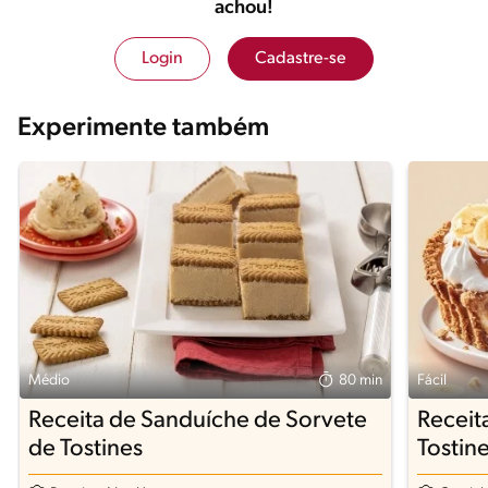
achou!
Login
Cadastre-se
Experimente também
Médio
80 min
Fácil
Receita de Sanduíche de Sorvete
Receit
de Tostines
Tostine