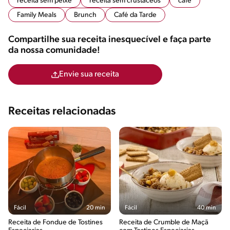
receita sem peixe
receita sem crustaceos
café
Family Meals
Brunch
Café da Tarde
Compartilhe sua receita inesquecível e faça parte
da nossa comunidade!
Envie sua receita
Receitas relacionadas
Fácil
20 min
Fácil
40 min
Receita de Fondue de Tostines
Receita de Crumble de Maçã