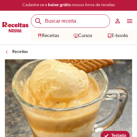
Cadastre-se e
baixe grátis
nossos livros de receitas
Compartilhar
Salvar
Receitas
Cursos
E-books
Receitas
Testada