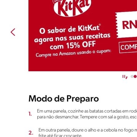
Modo de Preparo
Em uma panela, cozinhe as batatas cortadas em rode
1.
para não desmanchar. Tempere com sal a gosto, esco
Em outra panela, doure o alho e a cebola no fogo
2.
frite até ficar crocante.