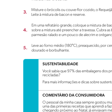
Misture o brócolis ou couve-flor cozido, o Reque
3.
Leite à mistura de bacon e reserve.
Em uma refratário grande, coloque a mistura de ba
4.
sobre a mistura até preencher a travessa. Cubra as
parmesão ralado e um pouco de alecrim e orégano
Leve ao forno médio (180°C), preaquecido, por cer
5.
dourado e borbulhante.
SUSTENTABILIDADE
Você sabia que 97% das embalagens dos pro
recicladas?
Para mais informações e dicas sobre sustent
COMENTÁRIO DA CONSUMIDORA
O pessoal da minha casa sempre gostou muito
uma das primeiras receitas que aprendi a faz
chegando próximo ao Natal, já enviavam me