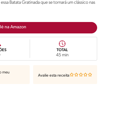
r essa Batata Gratinada que se tornará um clássico nas
lé na Amazon
ÕES
TOTAL
0
45 min
ao meu
Avalie esta receita