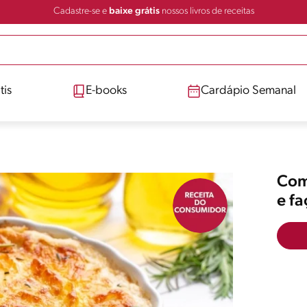
Cadastre-se e
baixe grátis
nossos livros de receitas
tis
E-books
Cardápio Semanal
Comp
e f