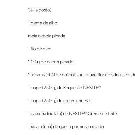
Sal (a gosto)
1 dente de alho
meia cebola picada
1 fio de óleo
200 g de bacon picado
2 xícaras (chá) de brócolis ou couve-flor cozido, use o d
1 copo (250 g) de Requeijão NESTLÉ®
1 copo (250 g) de cream cheese
1 caixinha (ou lata) de NESTLÉ® Creme de Leite
1 xícara (chá) de queijo parmesão ralado